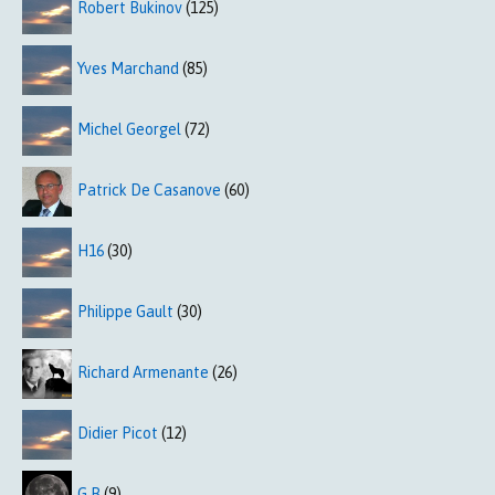
Robert Bukinov
(125)
Yves Marchand
(85)
Michel Georgel
(72)
Patrick De Casanove
(60)
H16
(30)
Philippe Gault
(30)
Richard Armenante
(26)
Didier Picot
(12)
G B
(9)