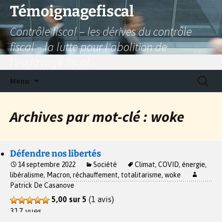
Aller
Témoignagefiscal
au
Contrôle fiscal – les dérives du contrôle
contenu
fiscal – la lutte pour l'abolition de
l'esclavage fiscal
Recherc
Menu
Archives par mot-clé : woke
Défendre nos libertés
14 septembre 2022
Société
Climat
,
COVID
,
énergie
,
libéralisme
,
Macron
,
réchauffement
,
totalitarisme
,
woke
Patrick De Casanove
5,00 sur 5
(1 avis)
317 vues