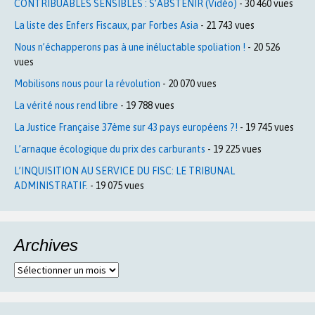
CONTRIBUABLES SENSIBLES : S’ABSTENIR (Vidéo)
- 30 460 vues
La liste des Enfers Fiscaux, par Forbes Asia
- 21 743 vues
Nous n’échapperons pas à une inéluctable spoliation !
- 20 526
vues
Mobilisons nous pour la révolution
- 20 070 vues
La vérité nous rend libre
- 19 788 vues
La Justice Française 37ème sur 43 pays européens ?!
- 19 745 vues
L’arnaque écologique du prix des carburants
- 19 225 vues
L’INQUISITION AU SERVICE DU FISC: LE TRIBUNAL
ADMINISTRATIF.
- 19 075 vues
Archives
Archives