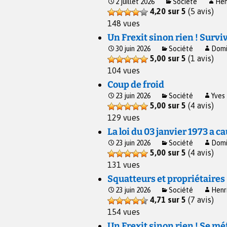
2 juillet 2026
Société
Hen
4,20 sur 5
(5 avis)
148 vues
Un Frexit sinon rien ! Surviv
30 juin 2026
Société
Domi
5,00 sur 5
(1 avis)
104 vues
Coup de froid
23 juin 2026
Société
Yves
5,00 sur 5
(4 avis)
129 vues
La loi du 03 janvier 1973 a cau
23 juin 2026
Société
Domi
5,00 sur 5
(4 avis)
131 vues
Squatteurs et propriétaires
23 juin 2026
Société
Henr
4,71 sur 5
(7 avis)
154 vues
Un Frexit sinon rien ! Se mé