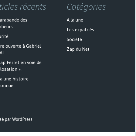
ticles récents
Catégories
sarabande des
A la une
mbeurs
Les expatriés
rité
Société
re ouverte à Gabriel
Zap du Net
AL
ap Ferret en voie de
losation ».
a une histoire
onnue
sé par WordPress