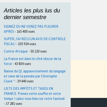
Articles les plus lus du
dernier semestre
SIGNEZ OU NE VENEZ PAS PLEURER
APRES
- 165 400 vues
SUPER, J’AI RECU UN AVIS DE CONTROLE
FISCAL!
- 105 924 vues
Contre-Attaque
- 50 120 vues
La France est dans le côté obscur de la
force
- 43 834 vues
Baisse du QI, appauvrissement du langage
et ruine de la pensée par Christophe
Clavé *
- 39 440 vues
LISTE DES IMPÔTS ET TAXES EN
FRANCE. Prenez votre souffle et votre
temps ! calez-vous bien sur votre fauteuil
- 37 281 vues