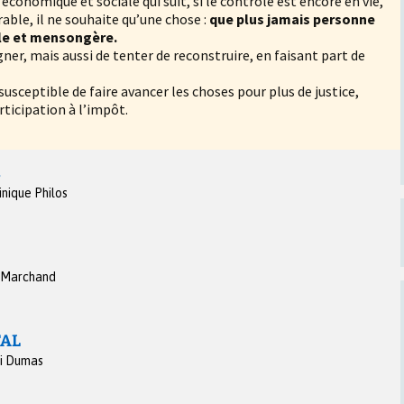
économique et sociale qui suit, si le contrôlé est encore en vie,
rable, il ne souhaite qu’une chose :
que plus jamais personne
gle et mensongère.
gner, mais aussi de tenter de reconstruire, en faisant part de
 susceptible de faire avancer les choses pour plus de justice,
rticipation à l’impôt.
s
nique Philos
 Marchand
TAL
i Dumas