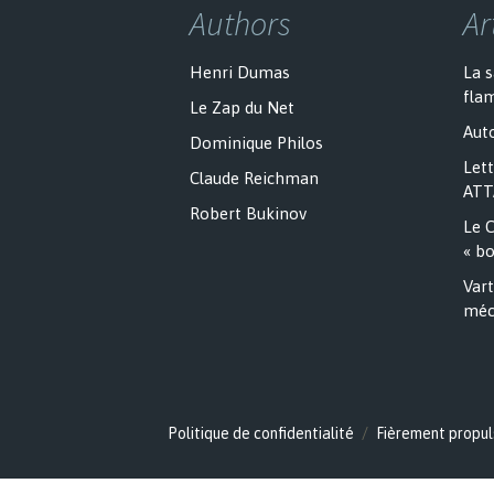
Authors
Ar
Henri Dumas
La 
fla
Le Zap du Net
Auto
Dominique Philos
Lett
Claude Reichman
ATT
Robert Bukinov
Le C
« bo
Vart
méc
Politique de confidentialité
Fièrement propul