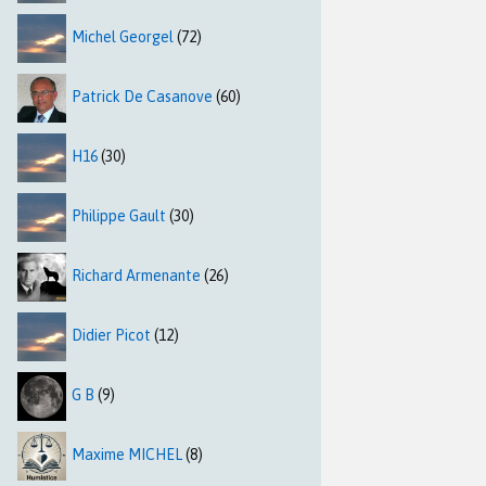
Michel Georgel
(72)
Patrick De Casanove
(60)
H16
(30)
Philippe Gault
(30)
Richard Armenante
(26)
Didier Picot
(12)
G B
(9)
Maxime MICHEL
(8)