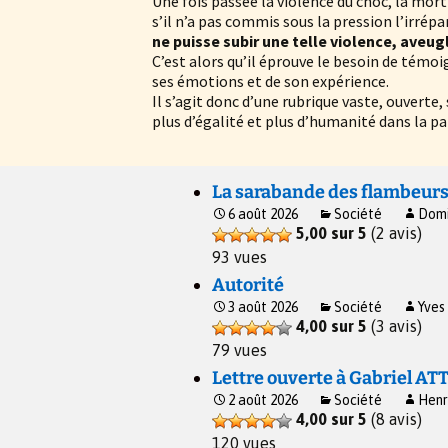
Une fois passée la violence du choc, la mort 
s’il n’a pas commis sous la pression l’irrépa
ne puisse subir une telle violence, aveu
C’est alors qu’il éprouve le besoin de témoi
ses émotions et de son expérience.
Il s’agit donc d’une rubrique vaste, ouverte,
plus d’égalité et plus d’humanité dans la pa
La sarabande des flambeur
6 août 2026
Société
Domi
5,00 sur 5
(2 avis)
93 vues
Autorité
3 août 2026
Société
Yves
4,00 sur 5
(3 avis)
79 vues
Lettre ouverte à Gabriel AT
2 août 2026
Société
Henr
4,00 sur 5
(8 avis)
120 vues