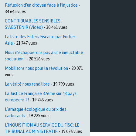
Réflexion d’un citoyen face à l’injustice
-
34 645 vues
CONTRIBUABLES SENSIBLES :
S’ABSTENIR (Vidéo)
- 30 461 vues
La liste des Enfers Fiscaux, par Forbes
Asia
- 21 747 vues
Nous n’échapperons pas à une inéluctable
spoliation !
- 20 526 vues
Mobilisons nous pour la révolution
- 20 071
vues
La vérité nous rend libre
- 19 790 vues
La Justice Française 37ème sur 43 pays
européens ?!
- 19 746 vues
L’arnaque écologique du prix des
carburants
- 19 225 vues
L’INQUISITION AU SERVICE DU FISC: LE
TRIBUNAL ADMINISTRATIF.
- 19 076 vues