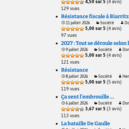
4,50 sur 5
(4 avis)
129 vues
Résistance fiscale à Biarritz
11 juillet 2026
Société
Do
5,00 sur 5
(4 avis)
97 vues
2027 : Tout se déroule selon l
9 juillet 2026
Société
Dom
5,00 sur 5
(4 avis)
121 vues
Résistance
8 juillet 2026
Société
Hen
5,00 sur 5
(5 avis)
119 vues
Ça sent l’embrouille …
6 juillet 2026
Société
Dom
3,67 sur 5
(3 avis)
113 vues
La bataille De Gaulle