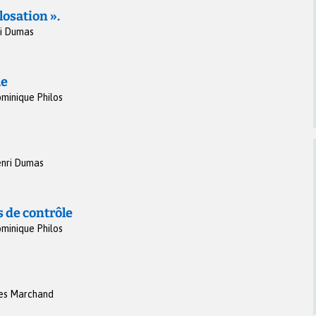
losation ».
i Dumas
ue
minique Philos
nri Dumas
s de contrôle
minique Philos
es Marchand