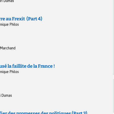
ri Dumas
re au Frexit (Part 4)
nique Philos
 Marchand
sé la faillite de la France !
nique Philos
i Dumas
fier des promesses des politiques (Part 3)