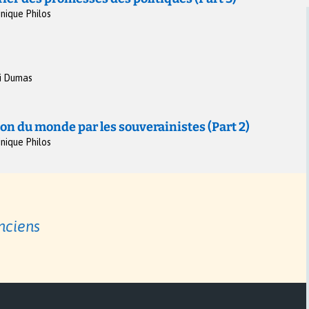
nique Philos
i Dumas
sion du monde par les souverainistes (Part 2)
nique Philos
nciens