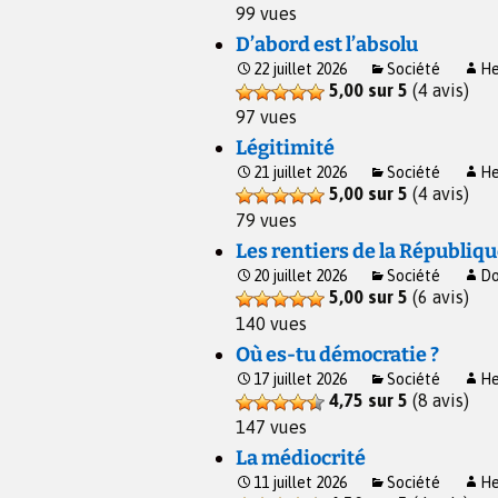
99 vues
D’abord est l’absolu
22 juillet 2026
Société
He
5,00 sur 5
(4 avis)
97 vues
Légitimité
21 juillet 2026
Société
He
5,00 sur 5
(4 avis)
79 vues
Les rentiers de la Républiq
20 juillet 2026
Société
Do
5,00 sur 5
(6 avis)
140 vues
Où es-tu démocratie ?
17 juillet 2026
Société
He
4,75 sur 5
(8 avis)
147 vues
La médiocrité
11 juillet 2026
Société
He