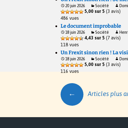
20 juin 2026
Société
Domi
5,00 sur 5
(3 avis)
486 vues
Le document improbable
18 juin 2026
Société
Henr
4,43 sur 5
(7 avis)
118 vues
Un Frexit sinon rien ! La vi
18 juin 2026
Société
Domi
5,00 sur 5
(3 avis)
116 vues
Navigation
←
Articles plus a
des
articles