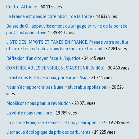
Contre-Attaque
- 50 115 vues
La France est dans le côté obscur de la force
- 43 833 vues
Baisse du QI, appauvrissement du langage et ruine de la pensée
par Christophe Clavé *
- 39 440 vues
LISTE DES IMPÔTS ET TAXES EN FRANCE. Prenez votre souffle
et votre temps ! calez-vous bien sur votre fauteuil
- 37 281 vues
Réflexion d’un citoyen face à l’injustice
- 34 645 vues
CONTRIBUABLES SENSIBLES : S’ABSTENIR (Vidéo)
- 30 460 vues
La liste des Enfers Fiscaux, par Forbes Asia
- 21 744 vues
Nous n’échapperons pas à une inéluctable spoliation !
- 20 526
vues
Mobilisons nous pour la révolution
- 20 071 vues
La vérité nous rend libre
- 19 789 vues
La Justice Française 37ème sur 43 pays européens ?!
- 19 745 vues
L’arnaque écologique du prix des carburants
- 19 225 vues