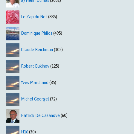
a) Henri Dumas
(2082)
Le Zap du Net
(885)
Dominique Philos
(495)
Claude Reichman
(305)
Robert Bukinov
(125)
Yves Marchand
(85)
Michel Georgel
(72)
Patrick De Casanove
(60)
H16
(30)