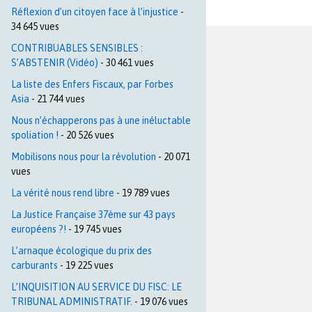
Réflexion d’un citoyen face à l’injustice
-
34 645 vues
CONTRIBUABLES SENSIBLES :
S’ABSTENIR (Vidéo)
- 30 461 vues
La liste des Enfers Fiscaux, par Forbes
Asia
- 21 744 vues
Nous n’échapperons pas à une inéluctable
spoliation !
- 20 526 vues
Mobilisons nous pour la révolution
- 20 071
vues
La vérité nous rend libre
- 19 789 vues
La Justice Française 37ème sur 43 pays
européens ?!
- 19 745 vues
L’arnaque écologique du prix des
carburants
- 19 225 vues
L’INQUISITION AU SERVICE DU FISC: LE
TRIBUNAL ADMINISTRATIF.
- 19 076 vues