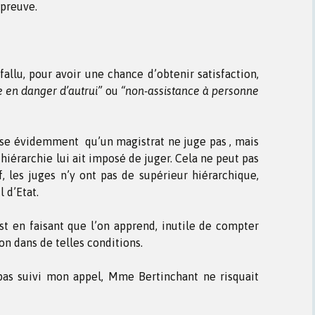
 preuve.
augmenter
ou
diminuer
le
fallu, pour avoir une chance d’obtenir satisfaction,
volume.
e en danger d’autrui”
ou
“non-assistance à personne
pose évidemment qu’un magistrat ne juge pas , mais
a hiérarchie lui ait imposé de juger. Cela ne peut pas
f, les juges n’y ont pas de supérieur hiérarchique,
 d’Etat.
t en faisant que l’on apprend, inutile de compter
on dans de telles conditions.
 pas suivi mon appel, Mme Bertinchant ne risquait