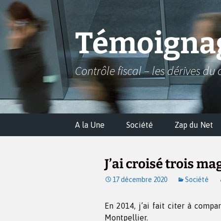
Aller
au
contenu
Témoignag
Contrôle fiscal – les dérives du 
A la Une
Société
Zap du Net
J’ai croisé trois ma
17 décembre 2020
Société
En 2014, j’ai fait citer à compa
Montpellier.