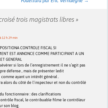
Fouettard par Éric Verhaeghe
→
 croisé trois magistrats libres
»
 12 h 29 min
OPPOSITIONA CONTROLE FISCAL SI
MENT EST ANNONCE COMME PARTICIPANT A UN
RET GENERAL
sévérer si lors de l’enregistrement il ne s’agit pas
opre défense , mais de présenter ledit
 comme ayant un intérêt général .
ra alors du côté de l’inspecteur et non du contrôlé
du fonctionnaire : des clarifications
contrôle fiscal, le contribuable filme le contrôleur
ur son blog.