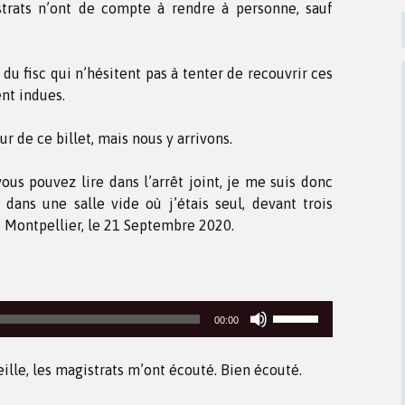
strats n’ont de compte à rendre à personne, sauf
du fisc qui n’hésitent pas à tenter de recouvrir ces
nt indues.
œur de ce billet, mais nous y arrivons.
ous pouvez lire dans l’arrêt joint, je me suis donc
dans une salle vide où j’étais seul, devant trois
e Montpellier, le 21 Septembre 2020.
Utilisez
00:00
les
flèches
reille, les magistrats m’ont écouté. Bien écouté.
haut/bas
pour