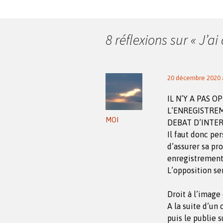
des
articles
8 réflexions sur «
J’ai
20 décembre 2020 à
IL N’Y A PAS 
L’ENREGISTRE
MOI
DEBAT D’INTE
Il faut donc per
d’assurer sa pr
enregistrement
L’opposition se
Droit à l’image 
A la suite d’un 
puis le publie s