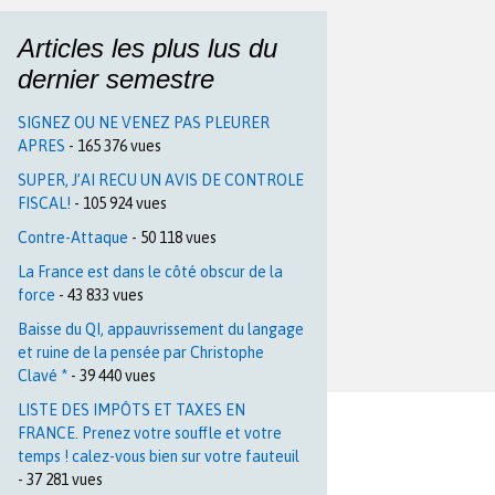
Articles les plus lus du
dernier semestre
SIGNEZ OU NE VENEZ PAS PLEURER
APRES
- 165 376 vues
SUPER, J’AI RECU UN AVIS DE CONTROLE
FISCAL!
- 105 924 vues
Contre-Attaque
- 50 118 vues
La France est dans le côté obscur de la
force
- 43 833 vues
Baisse du QI, appauvrissement du langage
et ruine de la pensée par Christophe
Clavé *
- 39 440 vues
LISTE DES IMPÔTS ET TAXES EN
FRANCE. Prenez votre souffle et votre
temps ! calez-vous bien sur votre fauteuil
- 37 281 vues