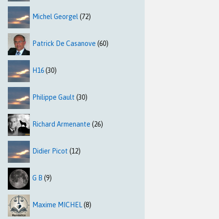
Michel Georgel
(72)
Patrick De Casanove
(60)
H16
(30)
Philippe Gault
(30)
Richard Armenante
(26)
Didier Picot
(12)
G B
(9)
Maxime MICHEL
(8)