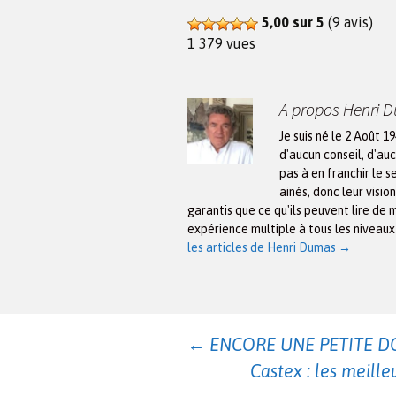
5,00 sur 5
(9 avis)
1 379 vues
A propos Henri 
Je suis né le 2 Août 1
d'aucun conseil, d'auc
pas à en franchir le s
ainés, donc leur visio
garantis que ce qu'ils peuvent lire de 
expérience multiple à tous les niveau
les articles de Henri Dumas
→
Navigation
←
ENCORE UNE PETITE D
Castex : les meill