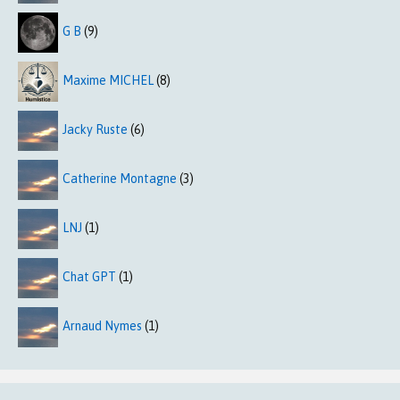
G B
(9)
Maxime MICHEL
(8)
Jacky Ruste
(6)
Catherine Montagne
(3)
LNJ
(1)
Chat GPT
(1)
Arnaud Nymes
(1)