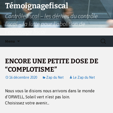
Aller
Témoignagefiscal
au
Contrôle fiscal – les dérives du contrôle
contenu
fiscal – la lutte pour l'abolition de
l'esclavage fiscal
Recherc
Menu
ENCORE UNE PETITE DOSE DE
“COMPLOTISME”
16 décembre 2020
Zap du Net
Le Zap du Net
Nous vous le disions nous arrivons dans le monde
d’ORWELL, Soleil vert n’est pas loin.
Choisissez votre avenir…