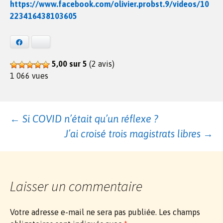
https://www.facebook.com/olivier.probst.9/videos/10
223416438103605
Facebook
Bluesky
5,00 sur 5
(2 avis)
1 066 vues
Navigation
←
Si COVID n’était qu’un réflexe ?
J’ai croisé trois magistrats libres
→
des
articles
Laisser un commentaire
Votre adresse e-mail ne sera pas publiée.
Les champs