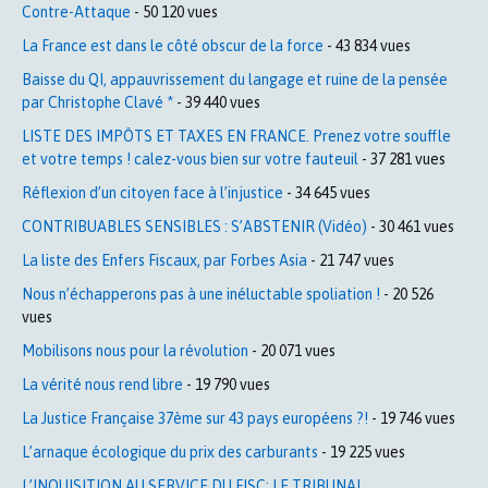
Contre-Attaque
- 50 120 vues
La France est dans le côté obscur de la force
- 43 834 vues
Baisse du QI, appauvrissement du langage et ruine de la pensée
par Christophe Clavé *
- 39 440 vues
LISTE DES IMPÔTS ET TAXES EN FRANCE. Prenez votre souffle
et votre temps ! calez-vous bien sur votre fauteuil
- 37 281 vues
Réflexion d’un citoyen face à l’injustice
- 34 645 vues
CONTRIBUABLES SENSIBLES : S’ABSTENIR (Vidéo)
- 30 461 vues
La liste des Enfers Fiscaux, par Forbes Asia
- 21 747 vues
Nous n’échapperons pas à une inéluctable spoliation !
- 20 526
vues
Mobilisons nous pour la révolution
- 20 071 vues
La vérité nous rend libre
- 19 790 vues
La Justice Française 37ème sur 43 pays européens ?!
- 19 746 vues
L’arnaque écologique du prix des carburants
- 19 225 vues
L’INQUISITION AU SERVICE DU FISC: LE TRIBUNAL