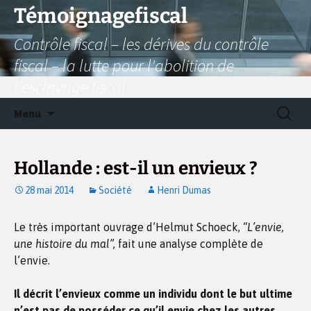
Aller
Témoignagefiscal
au
Contrôle fiscal – les dérives du contrôle
contenu
fiscal – la lutte pour l'abolition de
l'esclavage fiscal
Recherc
Menu
Hollande : est-il un envieux ?
28 mai 2014
Société
Henri Dumas
Le très important ouvrage d’Helmut Schoeck,
“L’envie,
une histoire du mal”,
fait une analyse complète de
l’envie.
Il décrit l’envieux comme un individu dont le but ultime
n’est pas de posséder ce qu’il envie chez les autres,