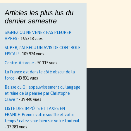
Articles les plus lus du
dernier semestre
SIGNEZ OU NE VENEZ PAS PLEURER
APRES
- 165 318 vues
SUPER, J’AI RECU UN AVIS DE CONTROLE
FISCAL!
- 105 924 vues
Contre-Attaque
- 50 115 vues
La France est dans le côté obscur de la
force
- 43 831 vues
Baisse du QI, appauvrissement du langage
et ruine de la pensée par Christophe
Clavé *
- 39 440 vues
LISTE DES IMPÔTS ET TAXES EN
FRANCE. Prenez votre souffle et votre
temps ! calez-vous bien sur votre fauteuil
- 37 281 vues