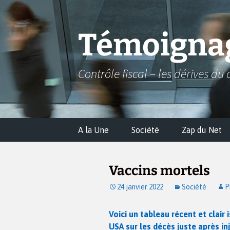
Aller
au
contenu
Témoignag
Contrôle fiscal – les dérives du 
A la Une
Société
Zap du Net
Vaccins mortels
24 janvier 2022
Société
P
Voici un tableau récent et clair
USA sur les décès juste après i