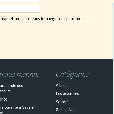
mail et mon site dans le navigateur pour mon
ticles récents
Catégories
sarabande des
A la une
mbeurs
Les expatriés
rité
Société
re ouverte à Gabriel
Zap du Net
AL