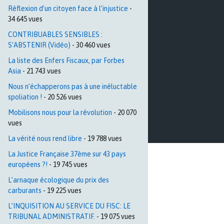
Réflexion d’un citoyen face à l’injustice
-
34 645 vues
CONTRIBUABLES SENSIBLES :
S’ABSTENIR (Vidéo)
- 30 460 vues
La liste des Enfers Fiscaux, par Forbes
Asia
- 21 743 vues
Nous n’échapperons pas à une inéluctable
spoliation !
- 20 526 vues
Mobilisons nous pour la révolution
- 20 070
vues
La vérité nous rend libre
- 19 788 vues
La Justice Française 37ème sur 43 pays
européens ?!
- 19 745 vues
L’arnaque écologique du prix des
carburants
- 19 225 vues
L’INQUISITION AU SERVICE DU FISC: LE
TRIBUNAL ADMINISTRATIF.
- 19 075 vues