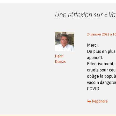
des
Une réflexion sur «
Va
articles
24 janvier 2022 à 1
Merci.
De plus en plus
Henri
apparaît.
Dumas
Effectivement i
cruels pour ceu
obligé la popul
vaccin dangere
COVID
Répondre