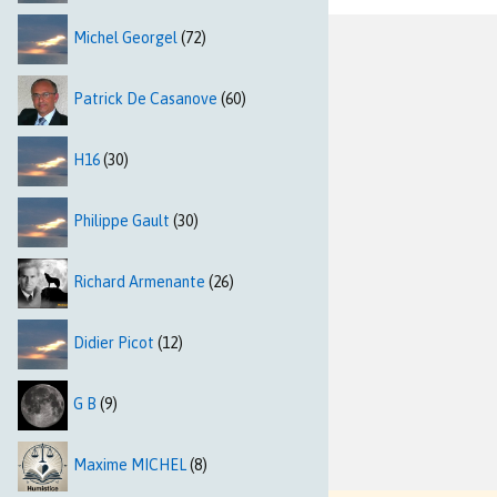
Michel Georgel
(72)
Patrick De Casanove
(60)
H16
(30)
Philippe Gault
(30)
Richard Armenante
(26)
Didier Picot
(12)
G B
(9)
Maxime MICHEL
(8)