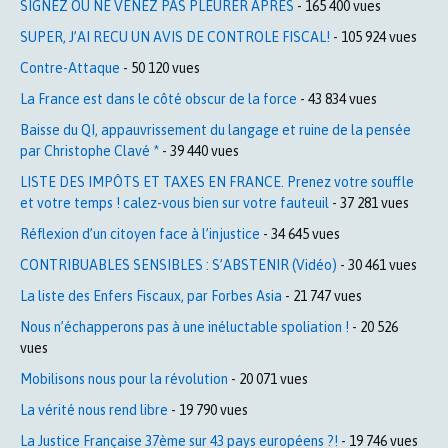
SIGNEZ OU NE VENEZ PAS PLEURER APRES
- 165 400 vues
SUPER, J’AI RECU UN AVIS DE CONTROLE FISCAL!
- 105 924 vues
Contre-Attaque
- 50 120 vues
La France est dans le côté obscur de la force
- 43 834 vues
Baisse du QI, appauvrissement du langage et ruine de la pensée
par Christophe Clavé *
- 39 440 vues
LISTE DES IMPÔTS ET TAXES EN FRANCE. Prenez votre souffle
et votre temps ! calez-vous bien sur votre fauteuil
- 37 281 vues
Réflexion d’un citoyen face à l’injustice
- 34 645 vues
CONTRIBUABLES SENSIBLES : S’ABSTENIR (Vidéo)
- 30 461 vues
La liste des Enfers Fiscaux, par Forbes Asia
- 21 747 vues
Nous n’échapperons pas à une inéluctable spoliation !
- 20 526
vues
Mobilisons nous pour la révolution
- 20 071 vues
La vérité nous rend libre
- 19 790 vues
La Justice Française 37ème sur 43 pays européens ?!
- 19 746 vues