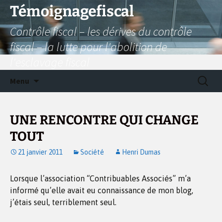
Aller
Témoignagefiscal
au
Contrôle fiscal – les dérives du contrôle
contenu
fiscal – la lutte pour l'abolition de
l'esclavage fiscal
Recherc
Menu
UNE RENCONTRE QUI CHANGE
TOUT
21 janvier 2011
Société
Henri Dumas
Lorsque l’association “Contribuables Associés” m’a
informé qu’elle avait eu connaissance de mon blog,
j’étais seul, terriblement seul.