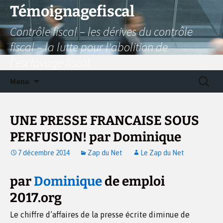
Aller
Témoignagefiscal
au
Contrôle fiscal – les dérives du contrôle
contenu
fiscal – la lutte pour l'abolition de
l'esclavage fiscal
Recherc
Menu
UNE PRESSE FRANCAISE SOUS
PERFUSION! par Dominique
7 décembre 2014
Zap du Net
Le Zap du Net
par
Dominique
de emploi
2017.org
Le chiffre d’affaires de la presse écrite diminue de