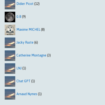
Didier Picot
(12)
G B
(9)
Maxime MICHEL
(8)
Jacky Ruste
(6)
Catherine Montagne
(3)
LNJ
(1)
Chat GPT
(1)
Arnaud Nymes
(1)