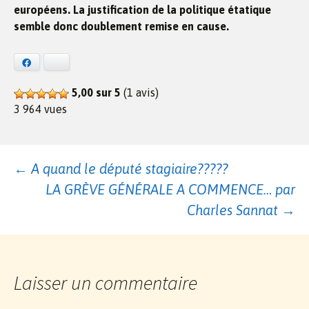
européens. La justification de la politique étatique
semble donc doublement remise en cause.
Facebook
Bluesky
5,00 sur 5
(1 avis)
3 964 vues
Navigation
←
A quand le député stagiaire?????
LA GRÈVE GÉNÉRALE A COMMENCE… par
des
Charles Sannat
→
articles
Laisser un commentaire