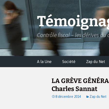
Aller
au
contenu
Témoignag
Contrôle fiscal – les dérives du 
A la Une
Société
Zap du Net
LA GRÈVE GÉNÉRA
Charles Sannat
8 décembre 2014
Zap du Net