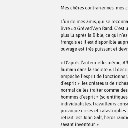
Mes chères contrariennes, mes ch
L’un de mes amis, qui se reconnaî
livre
La Grève
d’Ayn Rand. C’est 
plus lu après la Bible, ce qui n’e
français et il est disponible aupr
ouvrage est très puissant et devr
« D’après l’auteur elle-même,
At
humain dans la société ». Il décri
empêche l’esprit de fonctionner,
d’esprit », les créateurs de riche
normal de les traiter comme des 
hommes d’esprit » (scientifiques
individualistes, travailleurs con
provoque crises et catastrophes. 
retrait, est John Galt, héros rand
savant inventeur. »