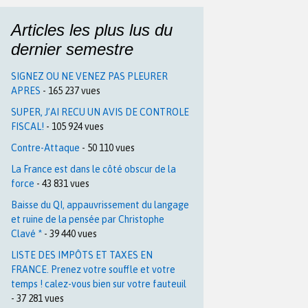
Articles les plus lus du
dernier semestre
SIGNEZ OU NE VENEZ PAS PLEURER
APRES
- 165 237 vues
SUPER, J’AI RECU UN AVIS DE CONTROLE
FISCAL!
- 105 924 vues
Contre-Attaque
- 50 110 vues
La France est dans le côté obscur de la
force
- 43 831 vues
Baisse du QI, appauvrissement du langage
et ruine de la pensée par Christophe
Clavé *
- 39 440 vues
LISTE DES IMPÔTS ET TAXES EN
FRANCE. Prenez votre souffle et votre
temps ! calez-vous bien sur votre fauteuil
- 37 281 vues