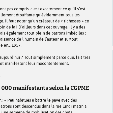
ient pas compris, c’est exactement ce qu’il s’est
ellement étouffante qu’évidemment tous les
. Il faut noter qu’un créateur de « richesses » ce
n de là ! D’ailleurs dans cet ouvrage, il y a des
ais également tout plein de patrons imbéciles ;
naissance de l’humain de l’auteur et surtout
ié en… 1957.
 aujourd’hui ? Tout simplement parce que, fait très
ue et manifestent leur mécontentement.
.
0 000 manifestants selon la CGPME
n
: « Peu habitués à battre le pavé avec des
patrons sont descendus dans la rue lundi matin à
d’une semaine de mobilisation des chefs