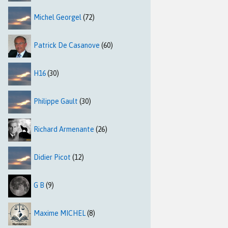
Michel Georgel
(72)
Patrick De Casanove
(60)
H16
(30)
Philippe Gault
(30)
Richard Armenante
(26)
Didier Picot
(12)
G B
(9)
Maxime MICHEL
(8)