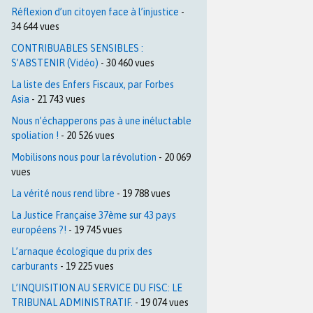
Réflexion d’un citoyen face à l’injustice
-
34 644 vues
CONTRIBUABLES SENSIBLES :
S’ABSTENIR (Vidéo)
- 30 460 vues
La liste des Enfers Fiscaux, par Forbes
Asia
- 21 743 vues
Nous n’échapperons pas à une inéluctable
spoliation !
- 20 526 vues
Mobilisons nous pour la révolution
- 20 069
vues
La vérité nous rend libre
- 19 788 vues
La Justice Française 37ème sur 43 pays
européens ?!
- 19 745 vues
L’arnaque écologique du prix des
carburants
- 19 225 vues
L’INQUISITION AU SERVICE DU FISC: LE
TRIBUNAL ADMINISTRATIF.
- 19 074 vues