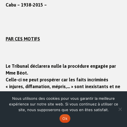
Cabu – 1938-2015 –
PAR CES MOTIFS
Le Tribunal déclarera nulle la procédure engagée par
Mme Béot.
Celle-ci ne peut prospérer car les faits incriminés
« injures, diffamation, mépris,… » sont inexistants et ne
peuvent pas être qualifiés
Nous utilisons des cookies pour vous garantir la meilleure
expérience sur notre site web. Si vous continuez à utiliser ce
Condamner Madame Beot à verser 306€ au titre de
site, nous supposerons que vous en êtes satisfait.
dommages-intérêt ( remboursement 106€ frais ATD
Ok
bancaire + 200€ SNCF).