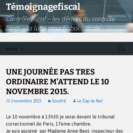
Aller
Témoignagefiscal
au
Contrôle fiscal – les dérives du contrôle
contenu
fiscal – la lutte pour l'abolition de
l'esclavage fiscal
Recherc
Menu
UNE JOURNÉE PAS TRES
ORDINAIRE M’ATTEND LE 10
NOVEMBRE 2015.
2 novembre 2015
Société
Le Zap du Net
Le 10 novembre à 13h30 je serai devant le tribunal
correctionnel de Paris, 17eme chambre.
Je suis assigné par Madame Anne Beot, inspecteur des