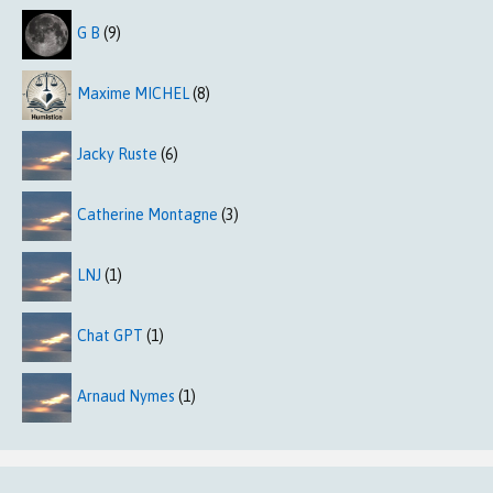
G B
(9)
Maxime MICHEL
(8)
Jacky Ruste
(6)
Catherine Montagne
(3)
LNJ
(1)
Chat GPT
(1)
Arnaud Nymes
(1)