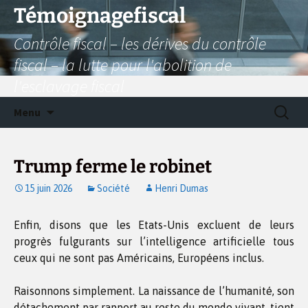
Aller
Témoignagefiscal
au
Contrôle fiscal – les dérives du contrôle
contenu
fiscal – la lutte pour l'abolition de
l'esclavage fiscal
Recherc
Menu
Trump ferme le robinet
15 juin 2026
Société
Henri Dumas
Enfin, disons que les Etats-Unis excluent de leurs
progrès fulgurants sur l’intelligence artificielle tous
ceux qui ne sont pas Américains, Européens inclus.
Raisonnons simplement. La naissance de l’humanité, son
détachement par rapport au reste du monde vivant, tient