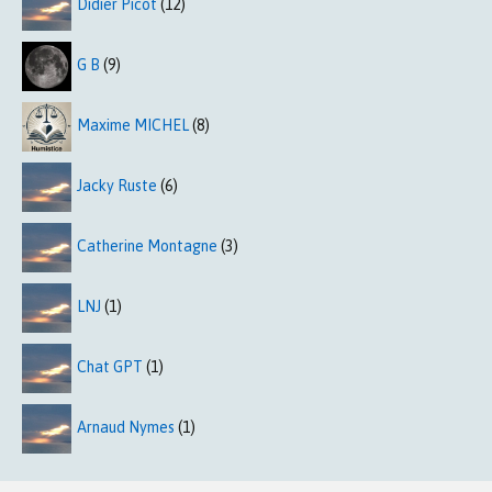
Didier Picot
(12)
G B
(9)
Maxime MICHEL
(8)
Jacky Ruste
(6)
Catherine Montagne
(3)
LNJ
(1)
Chat GPT
(1)
Arnaud Nymes
(1)