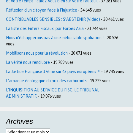
et votre temps ! calez-vous bien sur votre fauteuil
- 37 281 vues
Réflexion d’un citoyen face à l’injustice
- 34 645 vues
CONTRIBUABLES SENSIBLES : S’ABSTENIR (Vidéo)
- 30 461 vues
La liste des Enfers Fiscaux, par Forbes Asia
- 21 744 vues
Nous n’échapperons pas à une inéluctable spoliation !
- 20 526
vues
Mobilisons nous pour la révolution
- 20 071 vues
La vérité nous rend libre
- 19 789 vues
La Justice Française 37ème sur 43 pays européens ?!
- 19 745 vues
L’arnaque écologique du prix des carburants
- 19 225 vues
L’INQUISITION AU SERVICE DU FISC: LE TRIBUNAL
ADMINISTRATIF.
- 19 076 vues
Archives
Archives