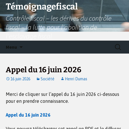
Aller
Témoignagefiscal
au
Contrôle fiscal – les dérives du contrôle
contenu
fiscal – la lutte pour l'abolition de
l'esclavage fiscal
Recherc
Menu
Appel du 16 juin 2026
16 juin 2026
Société
Henri Dumas
Merci de cliquer sur l’appel du 16 juin 2026 ci-dessous
pour en prendre connaissance.
Appel du 16 juin 2026
Vous pouvez télécharger cet appel en PDF et le diffuser