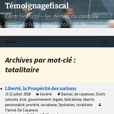
Aller
Témoignagefiscal
au
Contrôle fiscal – les dérives du contrôle
contenu
fiscal – la lutte pour l'abolition de
l'esclavage fiscal
Recherc
Menu
Archives par mot-clé :
totalitaire
Liberté, la Prospérité des nations
21 juillet 2018
Société
Bastiat
,
de casanove
,
Droits
naturels
,
état
,
gouvernement
,
légale
,
libéralisme
,
liberté
,
perossnalité
,
proriété
,
socialisme
,
Spoliation
,
totalitaire
Patrick De Casanove