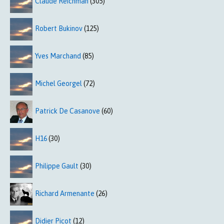
Claude Reichman
(305)
Robert Bukinov
(125)
Yves Marchand
(85)
Michel Georgel
(72)
Patrick De Casanove
(60)
H16
(30)
Philippe Gault
(30)
Richard Armenante
(26)
Didier Picot
(12)