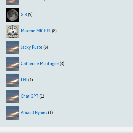
G B
(9)
Maxime MICHEL
(8)
Jacky Ruste
(6)
Catherine Montagne
(3)
LNJ
(1)
Chat GPT
(1)
Arnaud Nymes
(1)