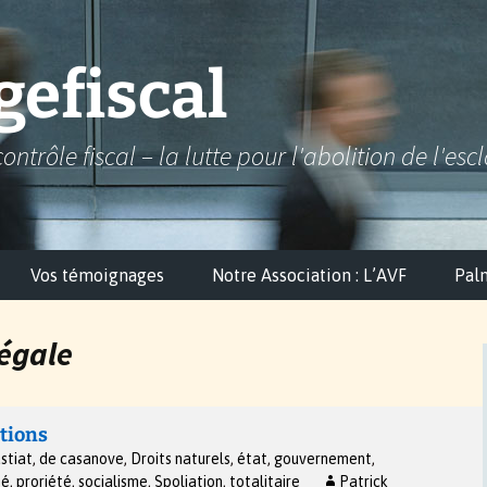
efiscal
contrôle fiscal – la lutte pour l'abolition de l'esc
Vos témoignages
Notre Association : L’AVF
Pal
légale
ations
stiat
,
de casanove
,
Droits naturels
,
état
,
gouvernement
,
té
,
proriété
,
socialisme
,
Spoliation
,
totalitaire
Patrick