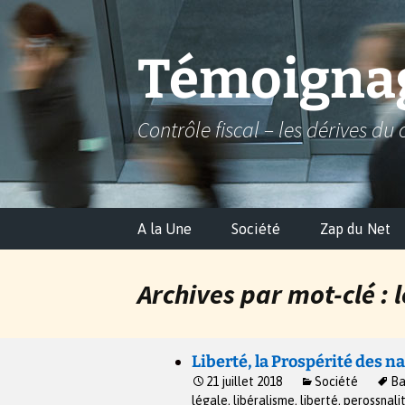
Aller
au
contenu
Témoignag
Contrôle fiscal – les dérives du 
A la Une
Société
Zap du Net
Archives par mot-clé : 
Liberté, la Prospérité des n
21 juillet 2018
Société
Ba
légale
,
libéralisme
,
liberté
,
perossnali