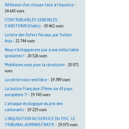
Réflexion d’un citoyen face à l’injustice
-
34 645 vues
CONTRIBUABLES SENSIBLES :
S’ABSTENIR (Vidéo)
- 30 461 vues
La liste des Enfers Fiscaux, par Forbes
Asia
- 21 744 vues
Nous n’échapperons pas à une inéluctable
spoliation !
- 20 526 vues
Mobilisons nous pour la révolution
- 20 071
vues
La vérité nous rend libre
- 19 789 vues
La Justice Française 37ème sur 43 pays
européens ?!
- 19 745 vues
L’arnaque écologique du prix des
carburants
- 19 225 vues
L’INQUISITION AU SERVICE DU FISC: LE
TRIBUNAL ADMINISTRATIF.
- 19 075 vues