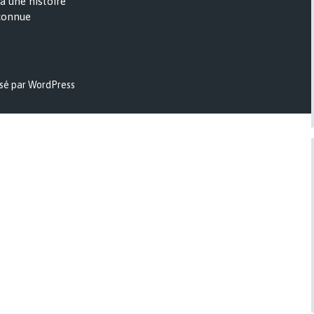
a une histoire
onnue
sé par WordPress