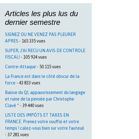
Articles les plus lus du
dernier semestre
SIGNEZ OU NE VENEZ PAS PLEURER
APRES
- 165 335 vues
SUPER, J’AI RECU UN AVIS DE CONTROLE
FISCAL!
- 105 924 vues
Contre-Attaque
- 50 115 vues
La France est dans le côté obscur de la
force
- 43 833 vues
Baisse du QI, appauvrissement du langage
et ruine de la pensée par Christophe
Clavé *
- 39 440 vues
LISTE DES IMPÔTS ET TAXES EN
FRANCE. Prenez votre souffle et votre
temps ! calez-vous bien sur votre fauteuil
- 37 281 vues