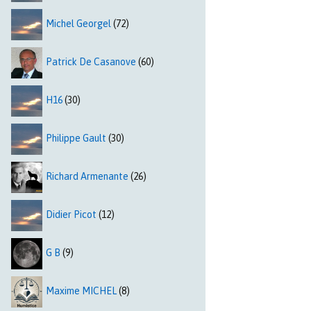
Michel Georgel
(72)
Patrick De Casanove
(60)
H16
(30)
Philippe Gault
(30)
Richard Armenante
(26)
Didier Picot
(12)
G B
(9)
Maxime MICHEL
(8)