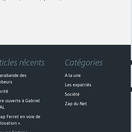
ticles récents
Catégories
sarabande des
A la une
mbeurs
Les expatriés
rité
Société
re ouverte à Gabriel
Zap du Net
AL
ap Ferret en voie de
losation ».