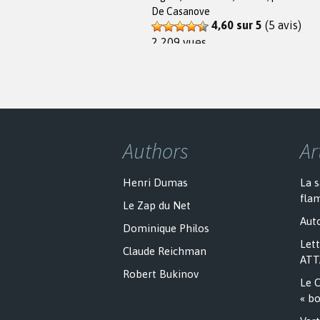
De Casanove
4,60 sur 5
(5 avis)
2 209 vues
Authors
Ar
Henri Dumas
La 
fla
Le Zap du Net
Auto
Dominique Philos
Lett
Claude Reichman
ATT
Robert Bukinov
Le C
« bo