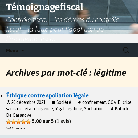
Aller
Témoignagefiscal
au
Contrôle fiscal – les dérives du contrôle
contenu
fiscal – la lutte pour l'abolition de
l'esclavage fiscal
Recherc
Menu
Archives par mot-clé : légitime
Éthique contre spoliation légale
20 décembre 2021
Société
confinement
,
COVID
,
crise
sanitaire
,
état d'urgence
,
légal
,
légitime
,
Spoliation
Patrick
De Casanove
5,00 sur 5
(1 avis)
540 vues