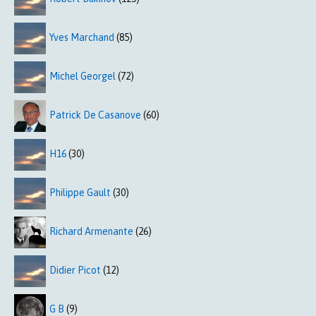
Yves Marchand
(85)
Michel Georgel
(72)
Patrick De Casanove
(60)
H16
(30)
Philippe Gault
(30)
Richard Armenante
(26)
Didier Picot
(12)
G B
(9)