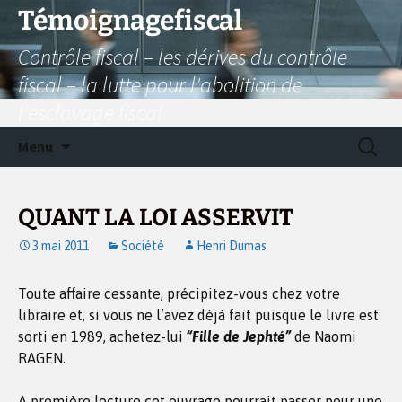
Aller
Témoignagefiscal
au
Contrôle fiscal – les dérives du contrôle
contenu
fiscal – la lutte pour l'abolition de
l'esclavage fiscal
Recherc
Menu
QUANT LA LOI ASSERVIT
3 mai 2011
Société
Henri Dumas
Toute affaire cessante, précipitez-vous chez votre
libraire et, si vous ne l’avez déjà fait puisque le livre est
sorti en 1989, achetez-lui
“Fille de Jephté”
de Naomi
RAGEN.
A première lecture cet ouvrage pourrait passer pour une