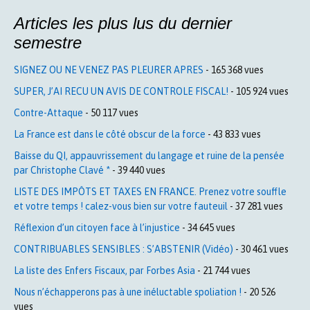
Articles les plus lus du dernier
semestre
SIGNEZ OU NE VENEZ PAS PLEURER APRES
- 165 368 vues
SUPER, J’AI RECU UN AVIS DE CONTROLE FISCAL!
- 105 924 vues
Contre-Attaque
- 50 117 vues
La France est dans le côté obscur de la force
- 43 833 vues
Baisse du QI, appauvrissement du langage et ruine de la pensée
par Christophe Clavé *
- 39 440 vues
LISTE DES IMPÔTS ET TAXES EN FRANCE. Prenez votre souffle
et votre temps ! calez-vous bien sur votre fauteuil
- 37 281 vues
Réflexion d’un citoyen face à l’injustice
- 34 645 vues
CONTRIBUABLES SENSIBLES : S’ABSTENIR (Vidéo)
- 30 461 vues
La liste des Enfers Fiscaux, par Forbes Asia
- 21 744 vues
Nous n’échapperons pas à une inéluctable spoliation !
- 20 526
vues