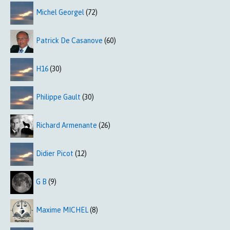
Michel Georgel
(72)
Patrick De Casanove
(60)
H16
(30)
Philippe Gault
(30)
Richard Armenante
(26)
Didier Picot
(12)
G B
(9)
Maxime MICHEL
(8)