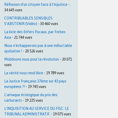
Réflexion d’un citoyen face à l’injustice
-
34 645 vues
CONTRIBUABLES SENSIBLES :
S’ABSTENIR (Vidéo)
- 30 460 vues
La liste des Enfers Fiscaux, par Forbes
Asia
- 21 744 vues
Nous n’échapperons pas à une inéluctable
spoliation !
- 20 526 vues
Mobilisons nous pour la révolution
- 20 071
vues
La vérité nous rend libre
- 19 789 vues
La Justice Française 37ème sur 43 pays
européens ?!
- 19 745 vues
L’arnaque écologique du prix des
carburants
- 19 225 vues
L’INQUISITION AU SERVICE DU FISC: LE
TRIBUNAL ADMINISTRATIF.
- 19 075 vues