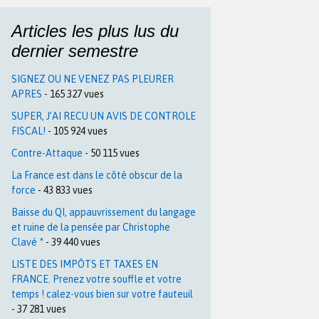
Articles les plus lus du
dernier semestre
SIGNEZ OU NE VENEZ PAS PLEURER
APRES
- 165 327 vues
SUPER, J’AI RECU UN AVIS DE CONTROLE
FISCAL!
- 105 924 vues
Contre-Attaque
- 50 115 vues
La France est dans le côté obscur de la
force
- 43 833 vues
Baisse du QI, appauvrissement du langage
et ruine de la pensée par Christophe
Clavé *
- 39 440 vues
LISTE DES IMPÔTS ET TAXES EN
FRANCE. Prenez votre souffle et votre
temps ! calez-vous bien sur votre fauteuil
- 37 281 vues