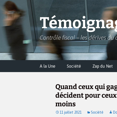
Aller
au
contenu
Témoignag
Contrôle fiscal – les dérives du 
A la Une
Société
Zap du Net
Quand ceux qui gag
décident pour ceux
moins
11 juillet 2021
Société
Do