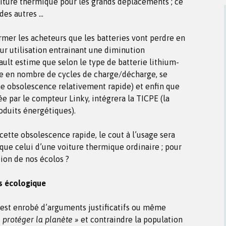
voiture thermique pour les grands déplacements ; ce
des autres …
ormer les acheteurs que les batteries vont perdre en
eur utilisation entrainant une diminution
ult estime que selon le type de batterie lithium-
cule en nombre de cycles de charge/décharge, se
ne obsolescence relativement rapide) et enfin que
née par le compteur Linky, intégrera la TICPE (la
oduits énergétiques).
 cette obsolescence rapide, le cout à l’usage sera
ue celui d’une voiture thermique ordinaire ; pour
tion de nos écolos ?
s écologique
 est enrobé d’arguments justificatifs ou même
« protéger la planète »
et contraindre la population