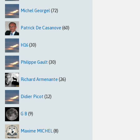
Michel Georgel
(72)
Patrick De Casanove
(60)
H16
(30)
Philippe Gault
(30)
Richard Armenante
(26)
Didier Picot
(12)
G B
(9)
Maxime MICHEL
(8)