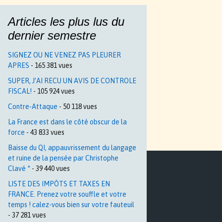
Articles les plus lus du
dernier semestre
SIGNEZ OU NE VENEZ PAS PLEURER
APRES
- 165 381 vues
SUPER, J’AI RECU UN AVIS DE CONTROLE
FISCAL!
- 105 924 vues
Contre-Attaque
- 50 118 vues
La France est dans le côté obscur de la
force
- 43 833 vues
Baisse du QI, appauvrissement du langage
et ruine de la pensée par Christophe
Clavé *
- 39 440 vues
LISTE DES IMPÔTS ET TAXES EN
FRANCE. Prenez votre souffle et votre
temps ! calez-vous bien sur votre fauteuil
- 37 281 vues