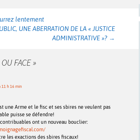
urrez lentement
BLIC, UNE ABERRATION DE LA « JUSTICE
ADMINISTRATIVE »?
→
E OU FACE
»
 11 h 16 min
st une Arme et le fisc et ses sbires ne veulent pas
able puisse se défendre!
contribuables ont un nouveau bouclier:
moignagefiscal.com/
re les exactions des sbires fiscaux!