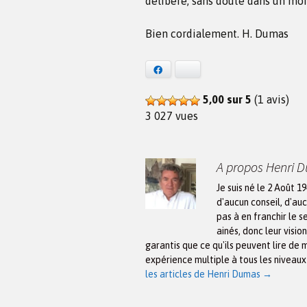
délibéré, sans doute dans un moi
Bien cordialement. H. Dumas
Facebook
Bluesky
5,00 sur 5
(1 avis)
3 027 vues
A propos Henri 
Je suis né le 2 Août 1
d'aucun conseil, d'auc
pas à en franchir le s
ainés, donc leur visio
garantis que ce qu'ils peuvent lire de 
expérience multiple à tous les niveau
les articles de Henri Dumas
→