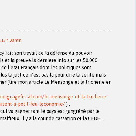
 17 h 38 min
cy fait son travail de la défense du pouvoir
s et la preuve la dernière info sur les 50.000
de l’état Français dont les politiques sont
us la justice n’est pas là pour dire la vérité mais
her (lire mon article Le Mensonge et la tricherie en
moignagefiscal.com/le-mensonge-et-la-tricherie-
uisent-a-petit-feu-leconomie/
) .
 qui va gagner tant le pays est gangréné par le
ffieux. Il y a la cour de cassation et la CEDH …