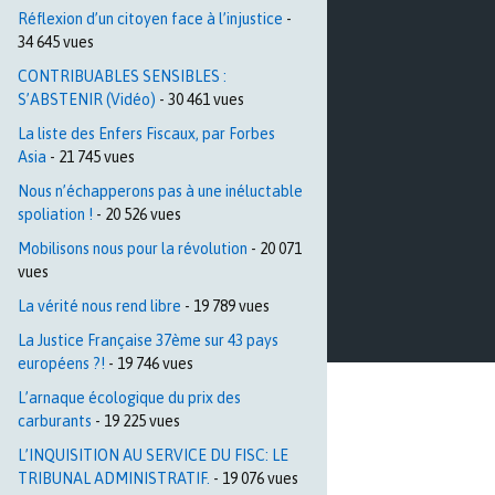
Réflexion d’un citoyen face à l’injustice
-
34 645 vues
CONTRIBUABLES SENSIBLES :
S’ABSTENIR (Vidéo)
- 30 461 vues
La liste des Enfers Fiscaux, par Forbes
Asia
- 21 745 vues
Nous n’échapperons pas à une inéluctable
spoliation !
- 20 526 vues
Mobilisons nous pour la révolution
- 20 071
vues
La vérité nous rend libre
- 19 789 vues
La Justice Française 37ème sur 43 pays
européens ?!
- 19 746 vues
L’arnaque écologique du prix des
carburants
- 19 225 vues
L’INQUISITION AU SERVICE DU FISC: LE
TRIBUNAL ADMINISTRATIF.
- 19 076 vues