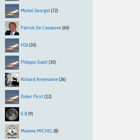
Michel Georgel
(72)
Patrick De Casanove
(60)
H16
(30)
Philippe Gault
(30)
Richard Armenante
(26)
Didier Picot
(12)
G B
(9)
Maxime MICHEL
(8)