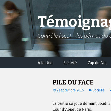
Aller
au
contenu
Témoignag
Contrôle fiscal – les dérives du 
A la Une
Société
Zap du Net
PILE OU FACE
2 septembre 2015
Société
La partie se joue demain, Jeudi 
Cour d’Appel de Paris.