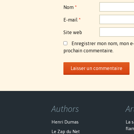
Nom
*
E-mail
*
Site web
Enregistrer mon nom, mon e-
prochain commentaire.
Authors
Ar
Henri Dumas
La 
fla
Le Zap du Net