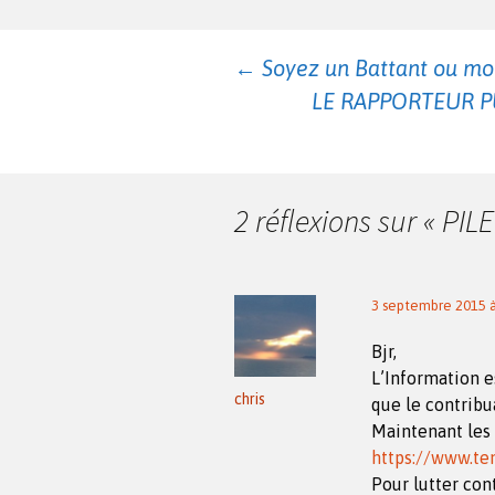
Navigation
←
Soyez un Battant ou mo
LE RAPPORTEUR PU
des
articles
2 réflexions sur «
PIL
3 septembre 2015 à
Bjr,
L’Information e
chris
que le contribu
Maintenant les 
https://www.te
Pour lutter cont