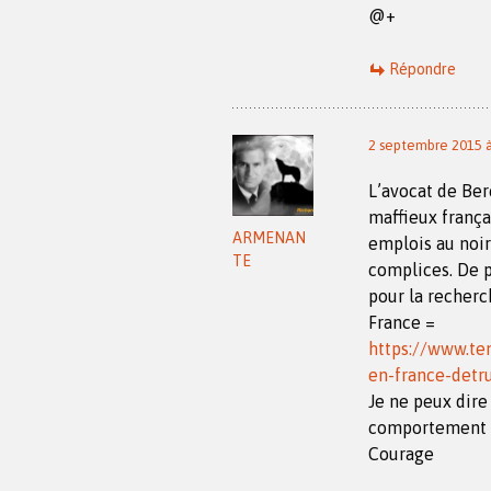
@+
Répondre
2 septembre 2015 à
L’avocat de Ber
maffieux françai
ARMENAN
emplois au noir 
TE
complices. De pl
pour la recherc
France =
https://www.te
en-france-detr
Je ne peux dire
comportement ma
Courage