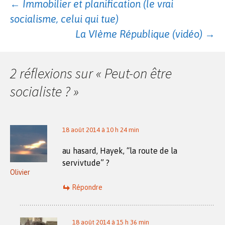
Navigation
←
Immobilier et planification (le vrai
socialisme, celui qui tue)
des
La VIème République (vidéo)
→
articles
2 réflexions sur «
Peut-on être
socialiste ?
»
18 août 2014 à 10 h 24 min
au hasard, Hayek, “la route de la
servivtude” ?
Olivier
Répondre
18 août 2014 à 15 h 36 min