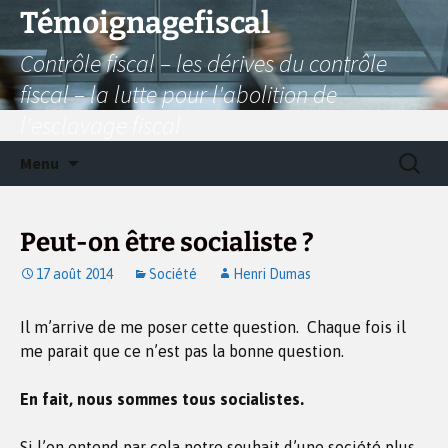
Aller
Témoignagefiscal
au
Contrôle fiscal – les dérives du contrôle
contenu
fiscal – la lutte pour l'abolition de
l'esclavage fiscal
Recherc
Menu
Peut-on être socialiste ?
17 août 2014
Société
Henri Dumas
Il m’arrive de me poser cette question. Chaque fois il
me parait que ce n’est pas la bonne question.
En fait, nous sommes tous socialistes.
Si l’on entend par cela notre souhait d’une société plus