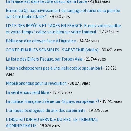
La France est dans le côté obscur de la force
- 43 833 vues
Baisse du QI, appauvrissement du langage et ruine de la pensée
par Christophe Clavé *
- 39 440 vues
LISTE DES IMPÔTS ET TAXES EN FRANCE. Prenez votre souffle
et votre temps ! calez-vous bien sur votre fauteuil
- 37 281 vues
Réflexion d’un citoyen face à l’injustice
- 34 645 vues
CONTRIBUABLES SENSIBLES : S’ABSTENIR (Vidéo)
- 30 461 vues
La liste des Enfers Fiscaux, par Forbes Asia
- 21 744 vues
Nous n’échapperons pas à une inéluctable spoliation !
- 20 526
vues
Mobilisons nous pour la révolution
- 20 071 vues
La vérité nous rend libre
- 19 789 vues
La Justice Française 37ème sur 43 pays européens ?!
- 19 745 vues
L’arnaque écologique du prix des carburants
- 19 225 vues
L’INQUISITION AU SERVICE DU FISC: LE TRIBUNAL
ADMINISTRATIF.
- 19 076 vues