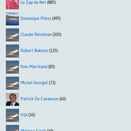
Le Zap du Net
(885)
Dominique Philos
(495)
Claude Reichman
(305)
Robert Bukinov
(125)
Yves Marchand
(85)
Michel Georgel
(72)
Patrick De Casanove
(60)
H16
(30)