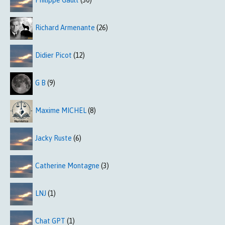
Philippe Gault
(30)
Richard Armenante
(26)
Didier Picot
(12)
G B
(9)
Maxime MICHEL
(8)
Jacky Ruste
(6)
Catherine Montagne
(3)
LNJ
(1)
Chat GPT
(1)