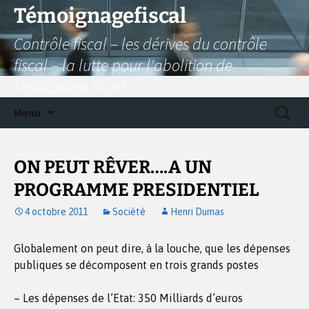
Aller
Témoignagefiscal
au
Contrôle fiscal – les dérives du contrôle
contenu
fiscal – la lutte pour l'abolition de
l'esclavage fiscal
Recherc
Menu
ON PEUT RÊVER….A UN
PROGRAMME PRESIDENTIEL
4 octobre 2011
Société
Henri Dumas
Globalement on peut dire, à la louche, que les dépenses
publiques se décomposent en trois grands postes
– Les dépenses de l’Etat: 350 Milliards d’euros