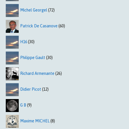
Michel Georgel
(72)
Patrick De Casanove
(60)
H16
(30)
Philippe Gault
(30)
Richard Armenante
(26)
Didier Picot
(12)
G B
(9)
Maxime MICHEL
(8)