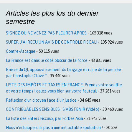
Articles les plus lus du dernier
semestre
SIGNEZ OU NE VENEZ PAS PLEURER APRES
- 165 318 vues
SUPER, J’AI RECU UN AVIS DE CONTROLE FISCAL!
- 105 924 vues
Contre-Attaque
- 50 115 vues
La France est dans le côté obscur de la force
- 43 831 vues
Baisse du QI, appauvrissement du langage et ruine de la pensée
par Christophe Clavé *
- 39 440 vues
LISTE DES IMPÔTS ET TAXES EN FRANCE. Prenez votre souffle
et votre temps ! calez-vous bien sur votre fauteuil
- 37 281 vues
Réflexion d’un citoyen face à l’injustice
- 34 645 vues
CONTRIBUABLES SENSIBLES : S’ABSTENIR (Vidéo)
- 30 460 vues
La liste des Enfers Fiscaux, par Forbes Asia
- 21 743 vues
Nous n’échapperons pas à une inéluctable spoliation !
- 20 526