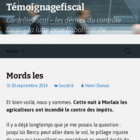
Aller
Témoignagefiscal
au
Contrôle fiscal – les dérives du contrôle
contenu
fiscal – la lutte pour l'abolition de
l'esclavage fiscal
Recherc
Menu
Mords les
20 septembre 2014
Société
Henri Dumas
Et bien voilà, nous y sommes.
Cette nuit à Morlaix les
agriculteurs ont incendié le centre des impôts.
Il y a déjà longtemps que je me posais la question :
jusqu’où Bercy peut aller dans le vol, le pillage injuste
de ceux qui travaillent ou possèdent au motif éculé de