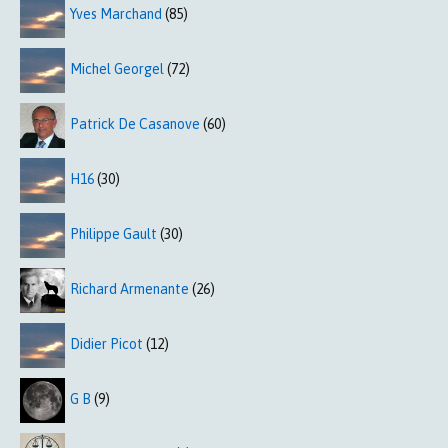
Yves Marchand
(85)
Michel Georgel
(72)
Patrick De Casanove
(60)
H16
(30)
Philippe Gault
(30)
Richard Armenante
(26)
Didier Picot
(12)
G B
(9)