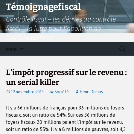
Aller
Témoignagefiscal
au
Contrôle fiscal – les dérives du contrôle
contenu
fiscal – la lutte pour l'abolition de
l'esclavage fiscal
Recherc
Menu
L’impôt progressif sur le revenu :
un serial killer
12 novembre 2013
Société
Henri Dumas
Il y a 66 millions de français pour 36 millions de foyers
fiscaux, soit un ratio de 54%. Sur ces 36 millions de
foyers fiscaux 20 millions paient l’impôt sur le revenu,
soit un ratio de 55%. Il y a 8 millions de pauvres, soit 4,3