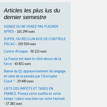
Articles les plus lus du
dernier semestre
SIGNEZ OU NE VENEZ PAS PLEURER
APRES
- 165 294 vues
SUPER, J’AI RECU UN AVIS DE CONTROLE
FISCAL!
- 105 924 vues
Contre-Attaque
- 50 115 vues
La France est dans le côté obscur de la
force
- 43 831 vues
Baisse du QI, appauvrissement du langage
et ruine de la pensée par Christophe
Clavé *
- 39 440 vues
LISTE DES IMPÔTS ET TAXES EN
FRANCE. Prenez votre souffle et votre
temps ! calez-vous bien sur votre fauteuil
- 37 281 vues