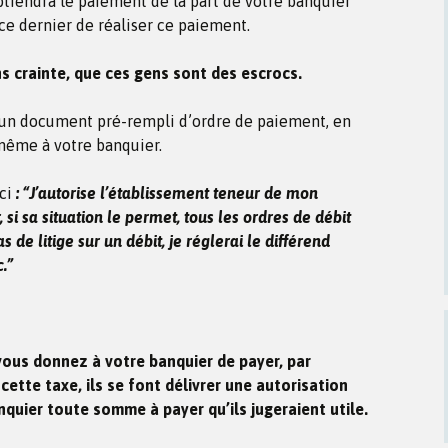
tiendra le paiement de la part de votre banquier
ce dernier de réaliser ce paiement.
ans crainte, que ces gens sont des escrocs.
rs un document pré-rempli d’ordre de paiement, en
 même à votre banquier.
eci
: “J’autorise l’établissement teneur de mon
si sa situation le permet, tous les ordres de débit
 de litige sur un débit, je réglerai le différend
.”
 vous donnez à votre banquier de payer, par
ette taxe, ils se font délivrer une autorisation
quier toute somme à payer qu’ils jugeraient utile.