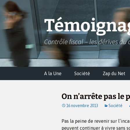
Aller
au
contenu
Témoignag
Contrôle fiscal – les dérives du 
A la Une
Société
Zap du Net
On n’arrête pas le 
16 novembre 2013
Société
Pas la peine de revenir sur l’inc
peuvent continuer à vivre sans so