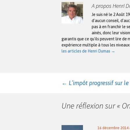
A propos Henri 
Je suis né le 2 Août 1
d'aucun conseil, d'auc
pas à en franchir le s
ainés, donc leur visio
garantis que ce qu'ils peuvent lire de 
expérience multiple à tous les niveau
les articles de Henri Dumas
→
Navigation
←
L’impôt progressif sur le 
des
Une réflexion sur «
On
articles
16 décembre 2014 à