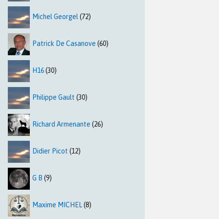
Michel Georgel
(72)
Patrick De Casanove
(60)
H16
(30)
Philippe Gault
(30)
Richard Armenante
(26)
Didier Picot
(12)
G B
(9)
Maxime MICHEL
(8)