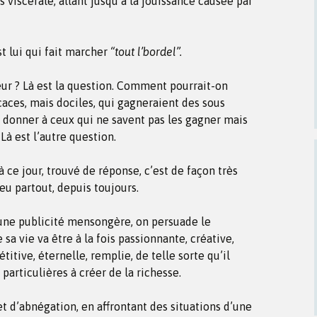
us viscérale, allant jusqu’à la jouissance causée par
st lui qui fait marcher
“tout l’bordel”.
ur ? Là est la question. Comment pourrait-on
caces, mais dociles, qui gagneraient des sous
 donner à ceux qui ne savent pas les gagner mais
Là est l’autre question.
à ce jour, trouvé de réponse, c’est de façon très
eu partout, depuis toujours.
 une publicité mensongère, on persuade le
sa vie va être à la fois passionnante, créative,
itive, éternelle, remplie, de telle sorte qu’il
 particulières à créer de la richesse.
 et d’abnégation, en affrontant des situations d’une