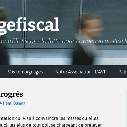
efiscal
contrôle fiscal – la lutte pour l'abolition de l'esc
Vos témoignages
Notre Association : L’AVF
Pal
progrès
Henri Dumas
antation qui vise à convaincre les masses qu’elles
uci, les élus de tout poil se chargeant de prélever