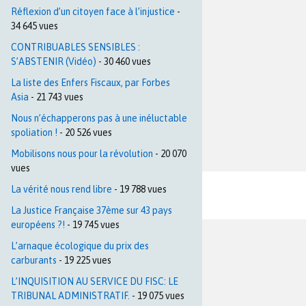
Réflexion d’un citoyen face à l’injustice
-
34 645 vues
CONTRIBUABLES SENSIBLES :
S’ABSTENIR (Vidéo)
- 30 460 vues
La liste des Enfers Fiscaux, par Forbes
Asia
- 21 743 vues
Nous n’échapperons pas à une inéluctable
spoliation !
- 20 526 vues
Mobilisons nous pour la révolution
- 20 070
vues
La vérité nous rend libre
- 19 788 vues
La Justice Française 37ème sur 43 pays
européens ?!
- 19 745 vues
L’arnaque écologique du prix des
carburants
- 19 225 vues
L’INQUISITION AU SERVICE DU FISC: LE
TRIBUNAL ADMINISTRATIF.
- 19 075 vues