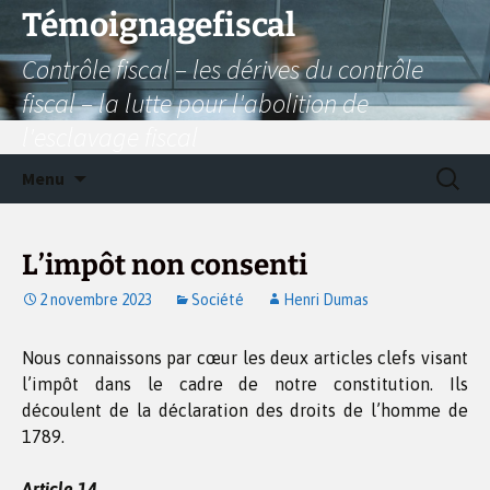
Aller
Témoignagefiscal
au
Contrôle fiscal – les dérives du contrôle
contenu
fiscal – la lutte pour l'abolition de
l'esclavage fiscal
Recherc
Menu
L’impôt non consenti
2 novembre 2023
Société
Henri Dumas
Nous connaissons par cœur les deux articles clefs visant
l’impôt dans le cadre de notre constitution. Ils
découlent de la déclaration des droits de l’homme de
1789.
Article 14