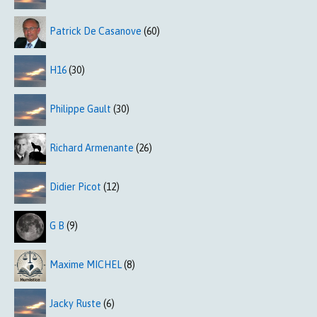
Patrick De Casanove
(60)
H16
(30)
Philippe Gault
(30)
Richard Armenante
(26)
Didier Picot
(12)
G B
(9)
Maxime MICHEL
(8)
Jacky Ruste
(6)