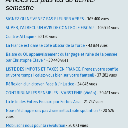
semestre
SIGNEZ OU NE VENEZ PAS PLEURER APRES
- 165 400 vues
SUPER, J’AI RECU UN AVIS DE CONTROLE FISCAL!
- 105 924 vues
Contre-Attaque
- 50 120 vues
La France est dans le côté obscur de la force
- 43 834 vues
Baisse du QI, appauvrissement du langage et ruine de la pensée
par Christophe Clavé *
- 39 440 vues
LISTE DES IMPÔTS ET TAXES EN FRANCE. Prenez votre souffle
et votre temps ! calez-vous bien sur votre fauteuil
- 37 281 vues
Réflexion d’un citoyen face à l’injustice
- 34 645 vues
CONTRIBUABLES SENSIBLES : S’ABSTENIR (Vidéo)
- 30 461 vues
La liste des Enfers Fiscaux, par Forbes Asia
- 21 747 vues
Nous n’échapperons pas à une inéluctable spoliation !
- 20 526
vues
Mobilisons nous pour la révolution
- 20 071 vues