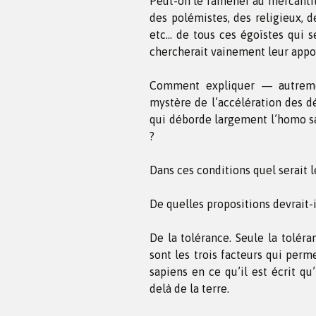
Peut-on le ramener au mercantil
des polémistes, des religieux, 
etc… de tous ces égoïstes qui 
chercherait vainement leur appor
Comment expliquer — autrem
mystère de l’accélération des dé
qui déborde largement l’homo sa
?
Dans ces conditions quel serait 
De quelles propositions devrait-i
De la tolérance. Seule la toléran
sont les trois facteurs qui per
sapiens en ce qu’il est écrit qu’
delà de la terre.