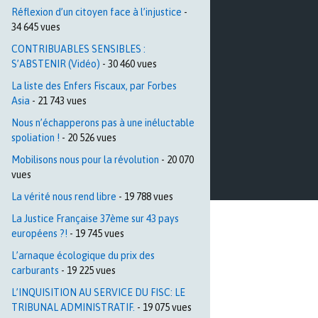
Réflexion d’un citoyen face à l’injustice
-
34 645 vues
CONTRIBUABLES SENSIBLES :
S’ABSTENIR (Vidéo)
- 30 460 vues
La liste des Enfers Fiscaux, par Forbes
Asia
- 21 743 vues
Nous n’échapperons pas à une inéluctable
spoliation !
- 20 526 vues
Mobilisons nous pour la révolution
- 20 070
vues
La vérité nous rend libre
- 19 788 vues
La Justice Française 37ème sur 43 pays
européens ?!
- 19 745 vues
L’arnaque écologique du prix des
carburants
- 19 225 vues
L’INQUISITION AU SERVICE DU FISC: LE
TRIBUNAL ADMINISTRATIF.
- 19 075 vues