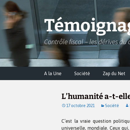
Aller
au
contenu
Témoignag
Contrôle fiscal – les dérives du 
A la Une
Société
Zap du Net
L’humanité a-t-elle
17 octobre 2021
Société
C’est la vraie question politiqu
universelle, mondiale. Ceux qui