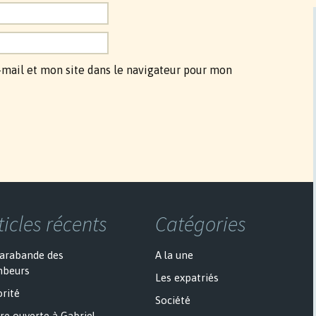
mail et mon site dans le navigateur pour mon
ticles récents
Catégories
sarabande des
A la une
mbeurs
Les expatriés
rité
Société
re ouverte à Gabriel