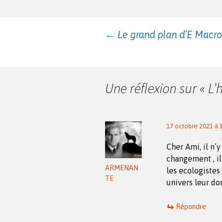
Navigation
←
Le grand plan d’E Macron
des
Une réflexion sur «
L’
articles
17 octobre 2021 à 
Cher Ami, il n’
changement , il
ARMENAN
les ecologistes
TE
univers leur do
Répondre