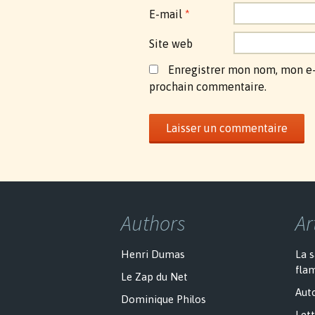
E-mail
*
Site web
Enregistrer mon nom, mon e-
prochain commentaire.
Authors
Ar
Henri Dumas
La 
fla
Le Zap du Net
Auto
Dominique Philos
Lett