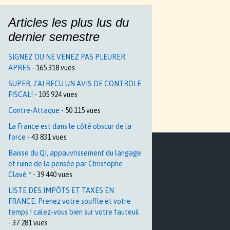
Articles les plus lus du
dernier semestre
SIGNEZ OU NE VENEZ PAS PLEURER
APRES
- 165 318 vues
SUPER, J’AI RECU UN AVIS DE CONTROLE
FISCAL!
- 105 924 vues
Contre-Attaque
- 50 115 vues
La France est dans le côté obscur de la
force
- 43 831 vues
Baisse du QI, appauvrissement du langage
et ruine de la pensée par Christophe
Clavé *
- 39 440 vues
LISTE DES IMPÔTS ET TAXES EN
FRANCE. Prenez votre souffle et votre
temps ! calez-vous bien sur votre fauteuil
- 37 281 vues