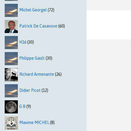
Michel Georgel
(72)
Patrick De Casanove
(60)
H16
(30)
Philippe Gault
(30)
Richard Armenante
(26)
Didier Picot
(12)
G B
(9)
Maxime MICHEL
(8)