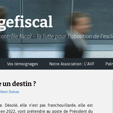
efiscal
contrôle fiscal – la lutte pour l'abolition de l'esc
Vos témoignages
Notre Association : L’AVF
Pal
 un destin ?
Henri Dumas
e. Désolé, elle n’est pas franchouillarde, elle est
, en 2022, vont prétendre au poste de Président du