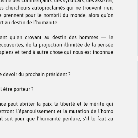
isme des commerçants, des syndicats, des assistés,
des chercheurs autoproclamés qui ne trouvent rien,
se prennent pour le nombril du monde, alors qu’on
t au destin de l’humanité.
ent qu’en croyant au destin des hommes — le
couvertes, de la projection illimitée de la pensée
piens et tend à autre chose qui nous est inconnue
le devoir du prochain président ?
l être porteur ?
ce peut abriter la paix, la liberté et le mérite qui
mettront l’épanouissement et la mutation de l’homo
il soit pour que l’humanité perdure, s’il le faut au