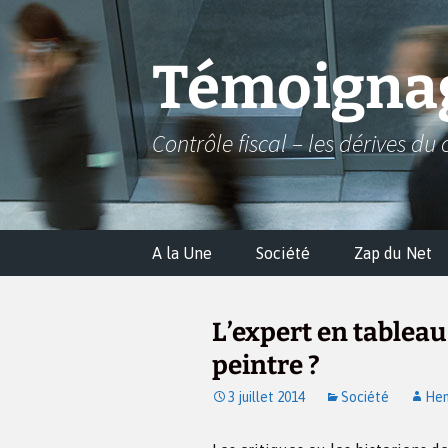
Aller
au
contenu
Témoignag
Contrôle fiscal – les dérives du 
A la Une
Société
Zap du Net
L’expert en tableau
peintre ?
3 juillet 2014
Société
Hen