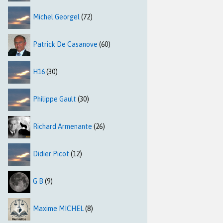
Michel Georgel
(72)
Patrick De Casanove
(60)
H16
(30)
Philippe Gault
(30)
Richard Armenante
(26)
Didier Picot
(12)
G B
(9)
Maxime MICHEL
(8)