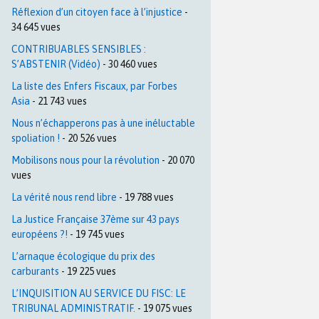
Réflexion d’un citoyen face à l’injustice
-
34 645 vues
CONTRIBUABLES SENSIBLES :
S’ABSTENIR (Vidéo)
- 30 460 vues
La liste des Enfers Fiscaux, par Forbes
Asia
- 21 743 vues
Nous n’échapperons pas à une inéluctable
spoliation !
- 20 526 vues
Mobilisons nous pour la révolution
- 20 070
vues
La vérité nous rend libre
- 19 788 vues
La Justice Française 37ème sur 43 pays
européens ?!
- 19 745 vues
L’arnaque écologique du prix des
carburants
- 19 225 vues
L’INQUISITION AU SERVICE DU FISC: LE
TRIBUNAL ADMINISTRATIF.
- 19 075 vues