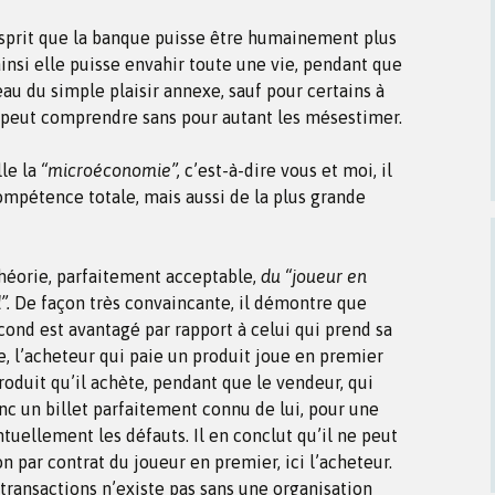
l’esprit que la banque puisse être humainement plus
insi elle puisse envahir toute une vie, pendant que
eau du simple plaisir annexe, sauf pour certains à
on peut comprendre sans pour autant les mésestimer.
lle la
“microéconomie”,
c’est-à-dire vous et moi, il
mpétence totale, mais aussi de la plus grande
 théorie, parfaitement acceptable,
du “joueur en
”.
De façon très convaincante, il démontre que
cond est avantagé par rapport à celui qui prend sa
, l’acheteur qui paie un produit joue en premier
roduit qu’il achète, pendant que le vendeur, qui
onc un billet parfaitement connu de lui, pour une
tuellement les défauts. Il en conclut qu’il ne peut
on par contrat du joueur en premier, ici l’acheteur.
 transactions n’existe pas sans une organisation