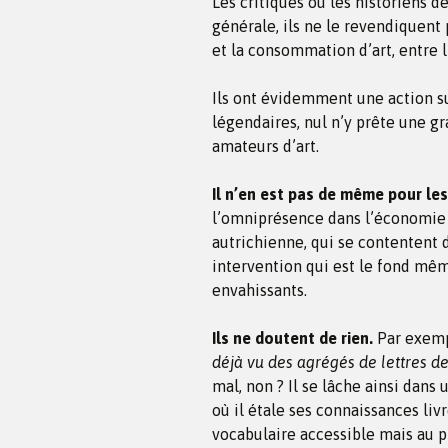
Les critiques ou les historiens de
générale, ils ne le revendiquent p
et la consommation d’art, entre l
Ils ont évidemment une action sur
légendaires, nul n’y prête une gr
amateurs d’art.
Il n’en est pas de même pour l
l’omniprésence dans l’économie fa
autrichienne, qui se contentent 
intervention qui est le fond mêm
envahissants.
Ils ne doutent de rien.
Par exempl
déjà vu des agrégés de lettres de
mal, non ? Il se lâche ainsi dans
où il étale ses connaissances li
vocabulaire accessible mais au p