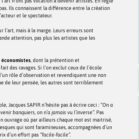
 l’art n’ont pas vocation à devenir artistes. En règle
as. Ils connaissent la différence entre la création
’acteur et le spectateur.
 l’art, mais à la marge. Leurs erreurs sont
ande attention, pas plus les artistes que les
es économistes
, dont la prétention et
it des ravages. Si l’on exclut ceux de l’école
d’un rôle d’observation et revendiquent une non
e de leur pensée, les autres sont terriblement
e, Jacques SAPIR n’hésite pas à écrire ceci
: “On a
venir banquiers, on n’a jamais vu l’inverse”.
Pas
 un ouvrage où par ailleurs chaque mot est maitrisé,
vresques qui sont faramineuses, accompagnées d’un
rix d’un effort pas
“facile-facile”.