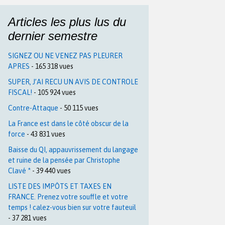
Articles les plus lus du
dernier semestre
SIGNEZ OU NE VENEZ PAS PLEURER
APRES
- 165 318 vues
SUPER, J’AI RECU UN AVIS DE CONTROLE
FISCAL!
- 105 924 vues
Contre-Attaque
- 50 115 vues
La France est dans le côté obscur de la
force
- 43 831 vues
Baisse du QI, appauvrissement du langage
et ruine de la pensée par Christophe
Clavé *
- 39 440 vues
LISTE DES IMPÔTS ET TAXES EN
FRANCE. Prenez votre souffle et votre
temps ! calez-vous bien sur votre fauteuil
- 37 281 vues