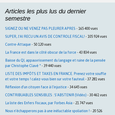
Articles les plus lus du dernier
semestre
SIGNEZ OU NE VENEZ PAS PLEURER APRES
- 165 400 vues
SUPER, J’AI RECU UN AVIS DE CONTROLE FISCAL!
- 105 924 vues
Contre-Attaque
- 50 120 vues
La France est dans le côté obscur de la force
- 43 834 vues
Baisse du QI, appauvrissement du langage et ruine de la pensée
par Christophe Clavé *
- 39 440 vues
LISTE DES IMPÔTS ET TAXES EN FRANCE. Prenez votre souffle
et votre temps ! calez-vous bien sur votre fauteuil
- 37 281 vues
Réflexion d’un citoyen face à l’injustice
- 34 645 vues
CONTRIBUABLES SENSIBLES : S’ABSTENIR (Vidéo)
- 30 461 vues
La liste des Enfers Fiscaux, par Forbes Asia
- 21 747 vues
Nous n’échapperons pas à une inéluctable spoliation !
- 20 526