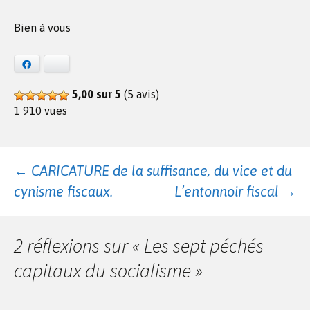
Bien à vous
Facebook
Bluesky
5,00 sur 5
(5 avis)
1 910 vues
Navigation
←
CARICATURE de la suffisance, du vice et du
cynisme fiscaux.
L’entonnoir fiscal
→
des
2 réflexions sur «
Les sept péchés
articles
capitaux du socialisme
»