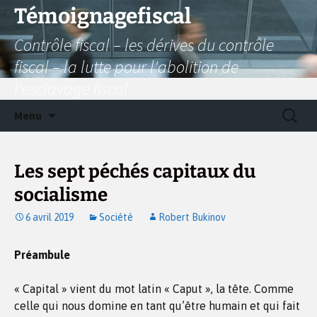
Aller
Témoignagefiscal
au
Contrôle fiscal – les dérives du contrôle
contenu
fiscal – la lutte pour l'abolition de
l'esclavage fiscal
Recherc
Menu
Les sept péchés capitaux du
socialisme
6 avril 2019
Société
Robert Bukinov
Préambule
« Capital » vient du mot latin « Caput », la tête. Comme
celle qui nous domine en tant qu’être humain et qui fait