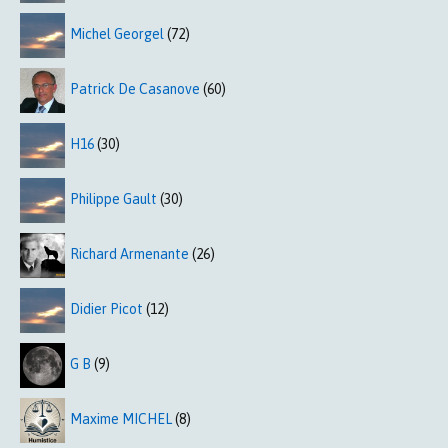
Michel Georgel
(72)
Patrick De Casanove
(60)
H16
(30)
Philippe Gault
(30)
Richard Armenante
(26)
Didier Picot
(12)
G B
(9)
Maxime MICHEL
(8)