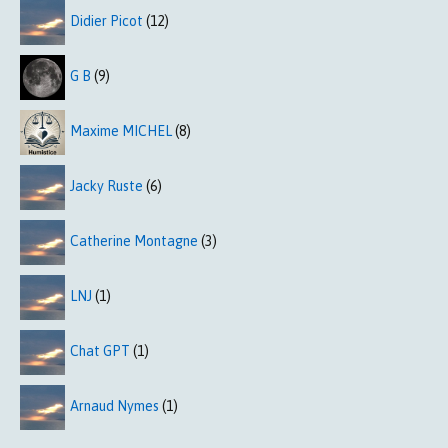
Didier Picot
(12)
G B
(9)
Maxime MICHEL
(8)
Jacky Ruste
(6)
Catherine Montagne
(3)
LNJ
(1)
Chat GPT
(1)
Arnaud Nymes
(1)