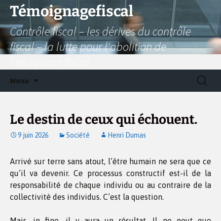
Aller
Témoignagefiscal
au
Contrôle fiscal – les dérives du contrôle
contenu
fiscal – la lutte pour l'abolition de
l'esclavage fiscal
Recherc
Menu
Le destin de ceux qui échouent.
9 juin 2026
Société
Henri Dumas
Arrivé sur terre sans atout, l’être humain ne sera que ce
qu’il va devenir. Ce processus constructif est-il de la
responsabilité de chaque individu ou au contraire de la
collectivité des individus. C’est la question.
Mais, in fine, il y aura un résultat. Il ne peut que