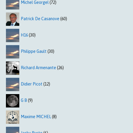
Michel Georgel
(72)
Patrick De Casanove
(60)
H16
(30)
Philippe Gault
(30)
Richard Armenante
(26)
Didier Picot
(12)
G B
(9)
Maxime MICHEL
(8)