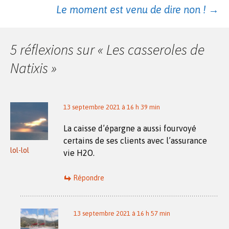
Navigation
Le moment est venu de dire non !
→
des
5 réflexions sur «
Les casseroles de
articles
Natixis
»
13 septembre 2021 à 16 h 39 min
La caisse d’épargne a aussi fourvoyé
certains de ses clients avec l’assurance
lol-lol
vie H2O.
Répondre
13 septembre 2021 à 16 h 57 min