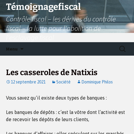
Aller
Témoignagefiscal
au
Contrôle fiscal – les dérives du contrôle
contenu
fiscal – la lutte pour l'abolition de
l'esclavage fiscal
Recherc
Menu
Les casseroles de Natixis
12 septembre 2021
Société
Dominique Philos
Vous savez qu’il existe deux types de banques :
Les banques de dépôts : c’est la vôtre dont l’activité est
de recevoir les dépôts de leurs clients,
Les banques d’affaires : elles spéculent sur les marchés