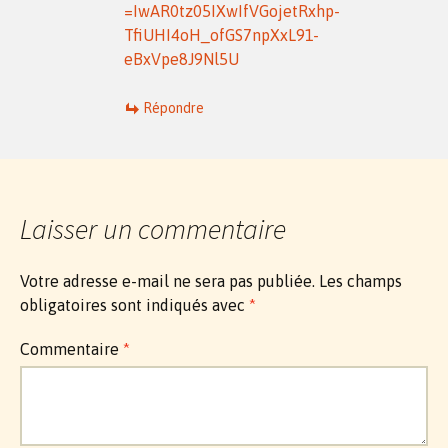
=IwAR0tz05IXwIfVGojetRxhp-
TfiUHI4oH_ofGS7npXxL91-
eBxVpe8J9Nl5U
Répondre
Laisser un commentaire
Votre adresse e-mail ne sera pas publiée.
Les champs
obligatoires sont indiqués avec
*
Commentaire
*