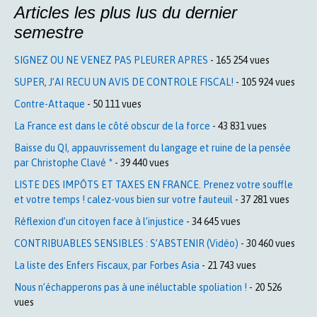
Articles les plus lus du dernier
semestre
SIGNEZ OU NE VENEZ PAS PLEURER APRES
- 165 254 vues
SUPER, J’AI RECU UN AVIS DE CONTROLE FISCAL!
- 105 924 vues
Contre-Attaque
- 50 111 vues
La France est dans le côté obscur de la force
- 43 831 vues
Baisse du QI, appauvrissement du langage et ruine de la pensée
par Christophe Clavé *
- 39 440 vues
LISTE DES IMPÔTS ET TAXES EN FRANCE. Prenez votre souffle
et votre temps ! calez-vous bien sur votre fauteuil
- 37 281 vues
Réflexion d’un citoyen face à l’injustice
- 34 645 vues
CONTRIBUABLES SENSIBLES : S’ABSTENIR (Vidéo)
- 30 460 vues
La liste des Enfers Fiscaux, par Forbes Asia
- 21 743 vues
Nous n’échapperons pas à une inéluctable spoliation !
- 20 526
vues