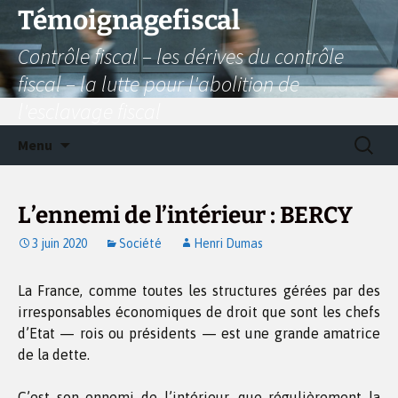
Aller
Témoignagefiscal
au
Contrôle fiscal – les dérives du contrôle
contenu
fiscal – la lutte pour l'abolition de
l'esclavage fiscal
Recherc
Menu
L’ennemi de l’intérieur : BERCY
3 juin 2020
Société
Henri Dumas
La France, comme toutes les structures gérées par des
irresponsables économiques de droit que sont les chefs
d’Etat — rois ou présidents — est une grande amatrice
de la dette.
C’est son ennemi de l’intérieur, que régulièrement la