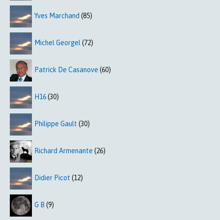
Yves Marchand
(85)
Michel Georgel
(72)
Patrick De Casanove
(60)
H16
(30)
Philippe Gault
(30)
Richard Armenante
(26)
Didier Picot
(12)
G B
(9)