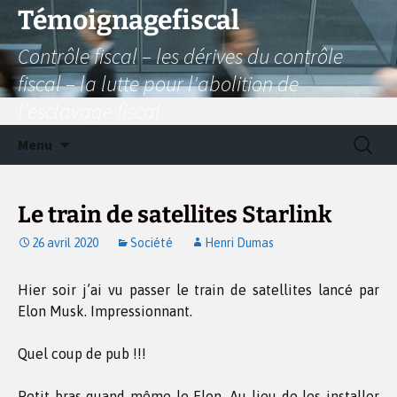
Aller
Témoignagefiscal
au
Contrôle fiscal – les dérives du contrôle
contenu
fiscal – la lutte pour l'abolition de
l'esclavage fiscal
Recherc
Menu
Le train de satellites Starlink
26 avril 2020
Société
Henri Dumas
Hier soir j’ai vu passer le train de satellites lancé par
Elon Musk. Impressionnant.
Quel coup de pub !!!
Petit bras quand même le Elon. Au lieu de les installer