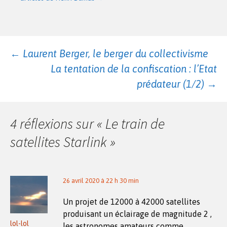
Navigation
←
Laurent Berger, le berger du collectivisme
La tentation de la confiscation : l’Etat
des
prédateur (1/2)
→
articles
4 réflexions sur «
Le train de
satellites Starlink
»
26 avril 2020 à 22 h 30 min
Un projet de 12000 à 42000 satellites
produisant un éclairage de magnitude 2 ,
lol-lol
les astronomes amateurs comme