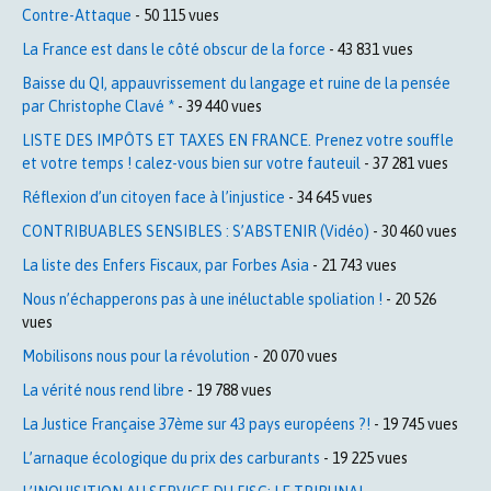
Contre-Attaque
- 50 115 vues
La France est dans le côté obscur de la force
- 43 831 vues
Baisse du QI, appauvrissement du langage et ruine de la pensée
par Christophe Clavé *
- 39 440 vues
LISTE DES IMPÔTS ET TAXES EN FRANCE. Prenez votre souffle
et votre temps ! calez-vous bien sur votre fauteuil
- 37 281 vues
Réflexion d’un citoyen face à l’injustice
- 34 645 vues
CONTRIBUABLES SENSIBLES : S’ABSTENIR (Vidéo)
- 30 460 vues
La liste des Enfers Fiscaux, par Forbes Asia
- 21 743 vues
Nous n’échapperons pas à une inéluctable spoliation !
- 20 526
vues
Mobilisons nous pour la révolution
- 20 070 vues
La vérité nous rend libre
- 19 788 vues
La Justice Française 37ème sur 43 pays européens ?!
- 19 745 vues
L’arnaque écologique du prix des carburants
- 19 225 vues