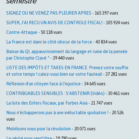
semestre
SIGNEZ OU NE VENEZ PAS PLEURER APRES
- 165 397 vues
SUPER, J’AI RECU UN AVIS DE CONTROLE FISCAL!
- 105 924 vues
Contre-Attaque
- 50 118 vues
La France est dans le côté obscur de la force
- 43 834 vues
Baisse du QI, appauvrissement du langage et ruine de la pensée
par Christophe Clavé *
- 39 440 vues
LISTE DES IMPÔTS ET TAXES EN FRANCE. Prenez votre souffle
et votre temps ! calez-vous bien sur votre fauteuil
- 37 281 vues
Réflexion d’un citoyen face à l’injustice
- 34 645 vues
CONTRIBUABLES SENSIBLES : S’ABSTENIR (Vidéo)
- 30 461 vues
La liste des Enfers Fiscaux, par Forbes Asia
- 21 747 vues
Nous n’échapperons pas à une inéluctable spoliation !
- 20 526
vues
Mobilisons nous pour la révolution
- 20 071 vues
La vérité nous rend libre
- 19 790 vues