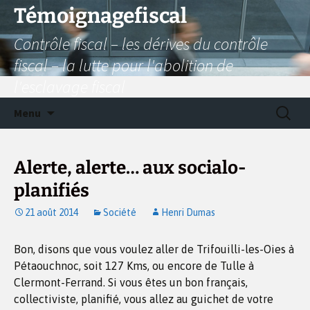
Aller
Témoignagefiscal
au
Contrôle fiscal – les dérives du contrôle
contenu
fiscal – la lutte pour l'abolition de
l'esclavage fiscal
Recherc
Menu
Alerte, alerte… aux socialo-
planifiés
21 août 2014
Société
Henri Dumas
Bon, disons que vous voulez aller de Trifouilli-les-Oies à
Pétaouchnoc, soit 127 Kms, ou encore de Tulle à
Clermont-Ferrand. Si vous êtes un bon français,
collectiviste, planifié, vous allez au guichet de votre