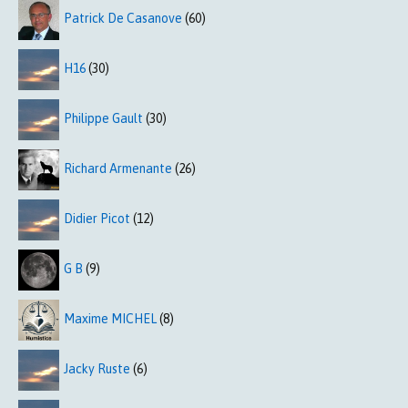
Patrick De Casanove
(60)
H16
(30)
Philippe Gault
(30)
Richard Armenante
(26)
Didier Picot
(12)
G B
(9)
Maxime MICHEL
(8)
Jacky Ruste
(6)