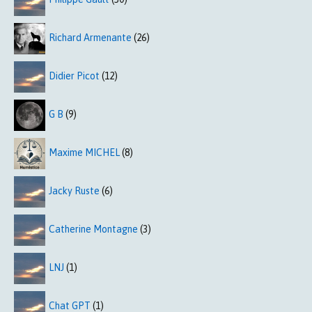
Richard Armenante
(26)
Didier Picot
(12)
G B
(9)
Maxime MICHEL
(8)
Jacky Ruste
(6)
Catherine Montagne
(3)
LNJ
(1)
Chat GPT
(1)