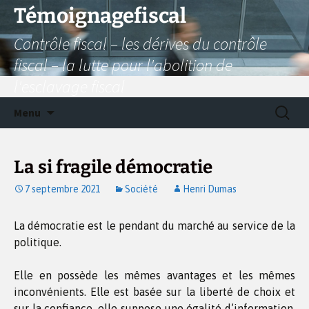
Aller
Témoignagefiscal
au
Contrôle fiscal – les dérives du contrôle
contenu
fiscal – la lutte pour l'abolition de
l'esclavage fiscal
Recherc
Menu
La si fragile démocratie
7 septembre 2021
Société
Henri Dumas
La démocratie est le pendant du marché au service de la
politique.
Elle en possède les mêmes avantages et les mêmes
inconvénients. Elle est basée sur la liberté de choix et
sur la confiance, elle suppose une égalité d’information.