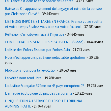
La France est dans le côté obscur de la force
- 43 831 vues
Baisse du QI, appauvrissement du langage et ruine de la pensée
par Christophe Clavé *
- 39 440 vues
LISTE DES IMPÔTS ET TAXES EN FRANCE. Prenez votre souffle
et votre temps ! calez-vous bien sur votre fauteuil
- 37 281 vues
Réflexion d’un citoyen face à l’injustice
- 34 645 vues
CONTRIBUABLES SENSIBLES : S’ABSTENIR (Vidéo)
- 30 460 vues
La liste des Enfers Fiscaux, par Forbes Asia
- 21 743 vues
Nous n’échapperons pas à une inéluctable spoliation !
- 20 526
vues
Mobilisons nous pour la révolution
- 20 069 vues
La vérité nous rend libre
- 19 788 vues
La Justice Française 37ème sur 43 pays européens ?!
- 19 745 vues
L’arnaque écologique du prix des carburants
- 19 225 vues
L’INQUISITION AU SERVICE DU FISC: LE TRIBUNAL
ADMINISTRATIF.
- 19 074 vues