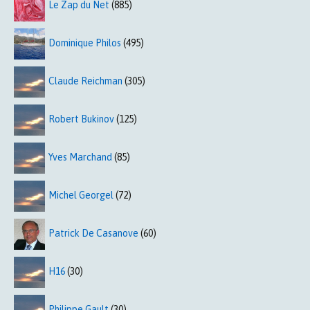
Le Zap du Net
(885)
Dominique Philos
(495)
Claude Reichman
(305)
Robert Bukinov
(125)
Yves Marchand
(85)
Michel Georgel
(72)
Patrick De Casanove
(60)
H16
(30)
Philippe Gault
(30)