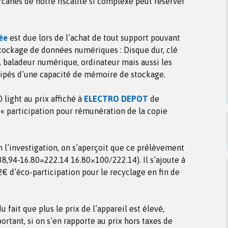
canes de notre fiscalité si complexe peut réserver
ée
est due lors de l’achat de tout support pouvant
stockage de données numériques : Disque dur, clé
 baladeur numérique, ordinateur mais aussi les
uipés d’une capacité de mémoire de stockage.
light au prix affiché à
ELECTRO DEPOT
de
« participation pour rémunération de la copie
 l’investigation, on s’aperçoit que ce prélèvement
8,94-16.80=222.14 16.80×100/222.14). Il s’ajoute à
2€ d’éco-participation pour le recyclage en fin de
u fait que plus le prix de l’appareil est élevé,
ortant, si on s’en rapporte au prix hors taxes de