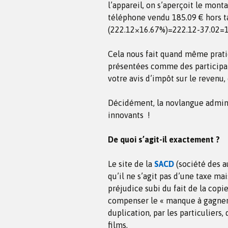
l’appareil, on s’aperçoit le mont
téléphone vendu 185.09 € hors t
(222.12×16.67%)=222.12-37.02=1
Cela nous fait quand même prati
présentées comme des participa
votre avis d’impôt sur le revenu,
Décidément, la novlangue adminis
innovants !
De quoi s’agit-il exactement ?
Le site de la
SACD
(société des 
qu’il ne s’agit pas d’une taxe m
préjudice subi du fait de la copie
compenser le « manque à gagner »
duplication, par les particuliers
films.