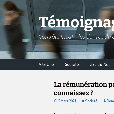
Aller
au
contenu
Témoignag
Contrôle fiscal – les dérives du 
A la Une
Société
Zap du Net
La rémunération po
connaissez ?
5 mars 2021
Société
Domi