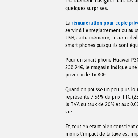
Décidément, naviguer dans les ar
quelques surprises.
La
rémunération pour copie priv
servir à l’enregistrement ou au 
USB, carte mémoire, cd-rom, dvd,
smart phones puisqu’ils sont éq
Pour un smart phone Huawei P30 
238,94€, le magasin indique une 
privée » de 16.80€.
Quand on pousse un peu plus loin
représente 7,56% du prix TTC (23
la TVA au taux de 20% et aux 0.0
vie.
Et, tout en étant bien conscient d
moins l’impact de la taxe est imp