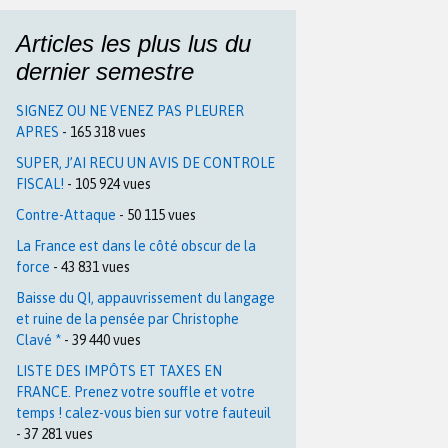
Articles les plus lus du
dernier semestre
SIGNEZ OU NE VENEZ PAS PLEURER
APRES
- 165 318 vues
SUPER, J’AI RECU UN AVIS DE CONTROLE
FISCAL!
- 105 924 vues
Contre-Attaque
- 50 115 vues
La France est dans le côté obscur de la
force
- 43 831 vues
Baisse du QI, appauvrissement du langage
et ruine de la pensée par Christophe
Clavé *
- 39 440 vues
LISTE DES IMPÔTS ET TAXES EN
FRANCE. Prenez votre souffle et votre
temps ! calez-vous bien sur votre fauteuil
- 37 281 vues