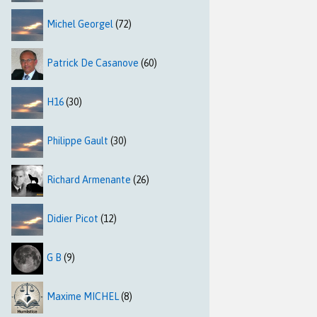
Michel Georgel
(72)
Patrick De Casanove
(60)
H16
(30)
Philippe Gault
(30)
Richard Armenante
(26)
Didier Picot
(12)
G B
(9)
Maxime MICHEL
(8)