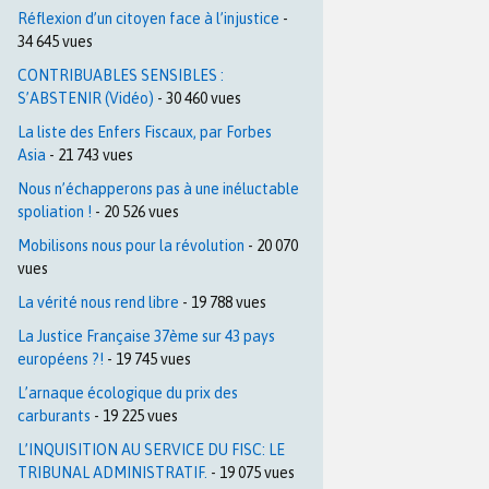
Réflexion d’un citoyen face à l’injustice
-
34 645 vues
CONTRIBUABLES SENSIBLES :
S’ABSTENIR (Vidéo)
- 30 460 vues
La liste des Enfers Fiscaux, par Forbes
Asia
- 21 743 vues
Nous n’échapperons pas à une inéluctable
spoliation !
- 20 526 vues
Mobilisons nous pour la révolution
- 20 070
vues
La vérité nous rend libre
- 19 788 vues
La Justice Française 37ème sur 43 pays
européens ?!
- 19 745 vues
L’arnaque écologique du prix des
carburants
- 19 225 vues
L’INQUISITION AU SERVICE DU FISC: LE
TRIBUNAL ADMINISTRATIF.
- 19 075 vues