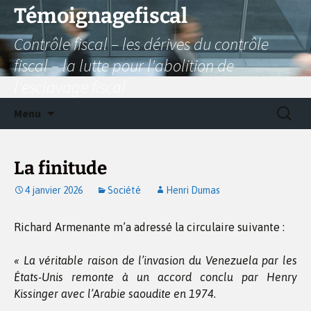
Aller
Témoignagefiscal
au
Contrôle fiscal – les dérives du contrôle
contenu
fiscal – la lutte pour l'abolition de
l'esclavage fiscal
Recherc
Menu
La finitude
4 janvier 2026
Société
Henri Dumas
Richard Armenante m’a adressé la circulaire suivante :
« La véritable raison de l’invasion du Venezuela par les
États-Unis remonte à un accord conclu par Henry
Kissinger avec l’Arabie saoudite en 1974.