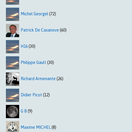
Michel Georgel
(72)
Patrick De Casanove
(60)
H16
(30)
Philippe Gault
(30)
Richard Armenante
(26)
Didier Picot
(12)
G B
(9)
Maxime MICHEL
(8)