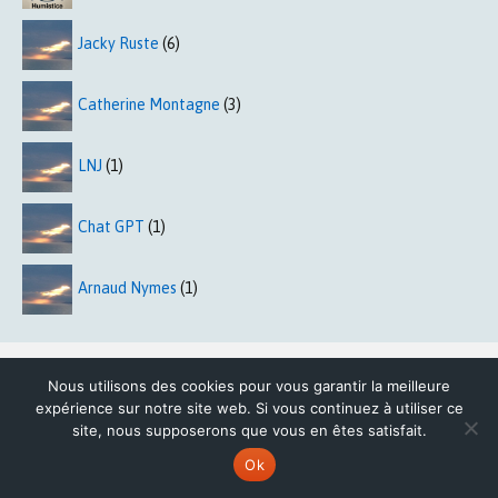
Jacky Ruste
(6)
Catherine Montagne
(3)
LNJ
(1)
Chat GPT
(1)
Arnaud Nymes
(1)
Nous utilisons des cookies pour vous garantir la meilleure
Comment devenir auteur ?
expérience sur notre site web. Si vous continuez à utiliser ce
site, nous supposerons que vous en êtes satisfait.
Espace Auteur
Ok
Nous Contacter