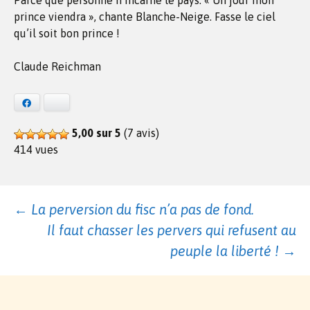
Parce que personne n’incarne le pays. « Un jour mon
prince viendra », chante Blanche-Neige. Fasse le ciel
qu’il soit bon prince !
Claude Reichman
Facebook
Bluesky
5,00 sur 5
(7 avis)
414 vues
Navigation
←
La perversion du fisc n’a pas de fond.
Il faut chasser les pervers qui refusent au
des
peuple la liberté !
→
articles