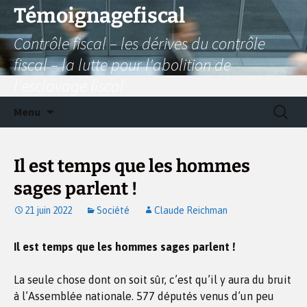
Aller
Témoignagefiscal
au
Contrôle fiscal – les dérives du contrôle
contenu
fiscal – la lutte pour l'abolition de
l'esclavage fiscal
Recherc
Menu
Il est temps que les hommes
sages parlent !
21 juin 2022
Société
Claude Reichman
Il est temps que les hommes sages parlent !
La seule chose dont on soit sûr, c’est qu’il y aura du bruit
à l’Assemblée nationale. 577 députés venus d’un peu