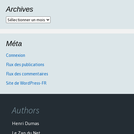
Archives
Archives
Méta
Connexion
Flux des publications
Flux des commentaires
Site de WordPress-FR
Authors
Henri Dumas
Le Zap du Net