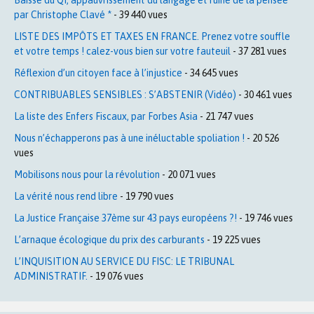
par Christophe Clavé *
- 39 440 vues
LISTE DES IMPÔTS ET TAXES EN FRANCE. Prenez votre souffle
et votre temps ! calez-vous bien sur votre fauteuil
- 37 281 vues
Réflexion d’un citoyen face à l’injustice
- 34 645 vues
CONTRIBUABLES SENSIBLES : S’ABSTENIR (Vidéo)
- 30 461 vues
La liste des Enfers Fiscaux, par Forbes Asia
- 21 747 vues
Nous n’échapperons pas à une inéluctable spoliation !
- 20 526
vues
Mobilisons nous pour la révolution
- 20 071 vues
La vérité nous rend libre
- 19 790 vues
La Justice Française 37ème sur 43 pays européens ?!
- 19 746 vues
L’arnaque écologique du prix des carburants
- 19 225 vues
L’INQUISITION AU SERVICE DU FISC: LE TRIBUNAL
ADMINISTRATIF.
- 19 076 vues