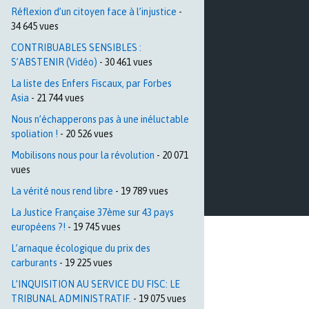
Réflexion d’un citoyen face à l’injustice
-
34 645 vues
CONTRIBUABLES SENSIBLES :
S’ABSTENIR (Vidéo)
- 30 461 vues
La liste des Enfers Fiscaux, par Forbes
Asia
- 21 744 vues
Nous n’échapperons pas à une inéluctable
spoliation !
- 20 526 vues
Mobilisons nous pour la révolution
- 20 071
vues
La vérité nous rend libre
- 19 789 vues
La Justice Française 37ème sur 43 pays
européens ?!
- 19 745 vues
L’arnaque écologique du prix des
carburants
- 19 225 vues
L’INQUISITION AU SERVICE DU FISC: LE
TRIBUNAL ADMINISTRATIF.
- 19 075 vues