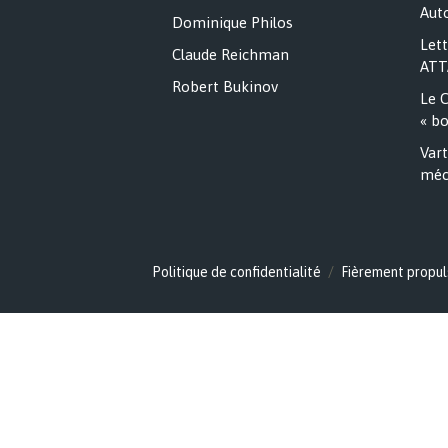
Auto
Dominique Philos
Lett
Claude Reichman
ATT
Robert Bukinov
Le C
« bo
Vart
méc
Politique de confidentialité
Fièrement propul