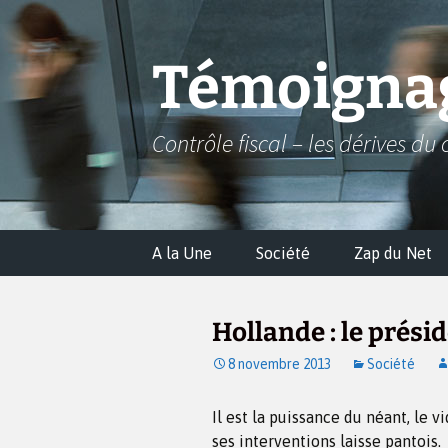
Aller
au
contenu
Témoignag
Contrôle fiscal – les dérives du 
A la Une
Société
Zap du Net
Hollande : le prés
8 novembre 2013
Société
Il est la puissance du néant, le 
ses interventions laisse pantois.