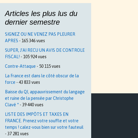
Articles les plus lus du
dernier semestre
SIGNEZ OU NE VENEZ PAS PLEURER
APRES
- 165 346 vues
SUPER, J’AI RECU UN AVIS DE CONTROLE
FISCAL!
- 105 924 vues
Contre-Attaque
- 50 115 vues
La France est dans le côté obscur de la
force
- 43 833 vues
Baisse du QI, appauvrissement du langage
et ruine de la pensée par Christophe
Clavé *
- 39 440 vues
LISTE DES IMPÔTS ET TAXES EN
FRANCE. Prenez votre souffle et votre
temps ! calez-vous bien sur votre fauteuil
- 37 281 vues