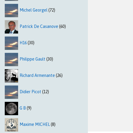
Michel Georgel
(72)
Patrick De Casanove
(60)
H16
(30)
Philippe Gault
(30)
Richard Armenante
(26)
Didier Picot
(12)
G B
(9)
Maxime MICHEL
(8)