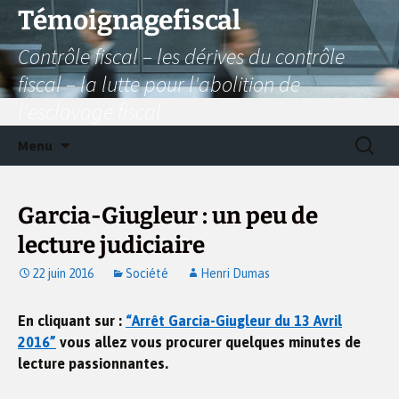
Aller
Témoignagefiscal
au
Contrôle fiscal – les dérives du contrôle
contenu
fiscal – la lutte pour l'abolition de
l'esclavage fiscal
Recherc
Menu
Garcia-Giugleur : un peu de
lecture judiciaire
22 juin 2016
Société
Henri Dumas
En cliquant sur :
“Arrêt Garcia-Giugleur du 13 Avril
2016”
vous allez vous procurer quelques minutes de
lecture passionnantes.