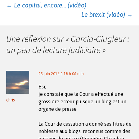
Navigation
←
Le capital, encore… (vidéo)
Le brexit (vidéo)
→
des
Une réflexion sur «
Garcia-Giugleur :
articles
un peu de lecture judiciaire
»
23 juin 2016 à 18 h 06 min
Bsr,
je constate que la Cour a effectué une
chris
grossière erreur puisque un blog est un
organe de presse:
La Cour de cassation a donné ses titres de
noblesse aux blogs, reconnus comme des
organes de presse (Première Chambre