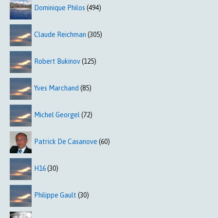
Dominique Philos
(494)
Claude Reichman
(305)
Robert Bukinov
(125)
Yves Marchand
(85)
Michel Georgel
(72)
Patrick De Casanove
(60)
H16
(30)
Philippe Gault
(30)