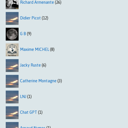
Richard Armenante
(26)
Didier Picot
(12)
G B
(9)
Maxime MICHEL
(8)
Jacky Ruste
(6)
Catherine Montagne
(3)
LNJ
(1)
Chat GPT
(1)