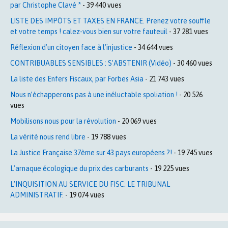
par Christophe Clavé *
- 39 440 vues
LISTE DES IMPÔTS ET TAXES EN FRANCE. Prenez votre souffle
et votre temps ! calez-vous bien sur votre fauteuil
- 37 281 vues
Réflexion d’un citoyen face à l’injustice
- 34 644 vues
CONTRIBUABLES SENSIBLES : S’ABSTENIR (Vidéo)
- 30 460 vues
La liste des Enfers Fiscaux, par Forbes Asia
- 21 743 vues
Nous n’échapperons pas à une inéluctable spoliation !
- 20 526
vues
Mobilisons nous pour la révolution
- 20 069 vues
La vérité nous rend libre
- 19 788 vues
La Justice Française 37ème sur 43 pays européens ?!
- 19 745 vues
L’arnaque écologique du prix des carburants
- 19 225 vues
L’INQUISITION AU SERVICE DU FISC: LE TRIBUNAL
ADMINISTRATIF.
- 19 074 vues