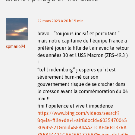
22 mars 2023 à 20 h 15 min
bravo .. “toujours incisif et percutant ”
mais notre capitaine de l équipe France a
spmario94
préféré jouer la fille de l air avec le retour
des années 30 et l USS Macron (ZRS-49.3 )
!
“tel l indemburg” j espères qu’ il est
sévèrement burn-né car son
gouvernement risque de se cracher dans
le cresson avant la commémoration du 06
mai !!
fini l’opulence et vive l’impudence
https://www.bing.com/videos/search?
&q=la+fille+de+l+air&docid=6035470065
30945521&mid=8E84AA21CAE46B1376A
38E84AA21CAE46B1376A3&view=detail&