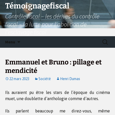
Aller
Témoignagefiscal
au
Contrôle fiscal – les dérives du contrôle
contenu
fiscal – la lutte pour l'abolition de
l'esclavage fiscal
Recherc
Menu
Emmanuel et Bruno : pillage et
mendicité
22 mars 2023
Société
Henri Dumas
Ils auraient pu être les stars de l’époque du cinéma
muet, une doublette d’anthologie comme d’autres.
Ils parlent beaucoup me direz-vous, même