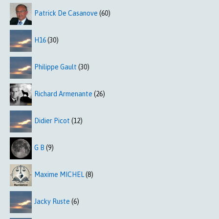
Patrick De Casanove
(60)
H16
(30)
Philippe Gault
(30)
Richard Armenante
(26)
Didier Picot
(12)
G B
(9)
Maxime MICHEL
(8)
Jacky Ruste
(6)