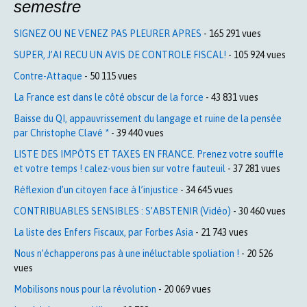
semestre
SIGNEZ OU NE VENEZ PAS PLEURER APRES
- 165 291 vues
SUPER, J’AI RECU UN AVIS DE CONTROLE FISCAL!
- 105 924 vues
Contre-Attaque
- 50 115 vues
La France est dans le côté obscur de la force
- 43 831 vues
Baisse du QI, appauvrissement du langage et ruine de la pensée
par Christophe Clavé *
- 39 440 vues
LISTE DES IMPÔTS ET TAXES EN FRANCE. Prenez votre souffle
et votre temps ! calez-vous bien sur votre fauteuil
- 37 281 vues
Réflexion d’un citoyen face à l’injustice
- 34 645 vues
CONTRIBUABLES SENSIBLES : S’ABSTENIR (Vidéo)
- 30 460 vues
La liste des Enfers Fiscaux, par Forbes Asia
- 21 743 vues
Nous n’échapperons pas à une inéluctable spoliation !
- 20 526
vues
Mobilisons nous pour la révolution
- 20 069 vues