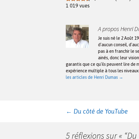
1 019 vues
A propos Henri 
Je suis né le 2 Août 1
d'aucun conseil, d'auc
pas à en franchir le s
ainés, donc leur visio
garantis que ce qu'ils peuvent lire de 
expérience multiple à tous les niveau
les articles de Henri Dumas
→
Navigation
←
Du côté de YouTube
des
5 réflexions sur «
“Du 