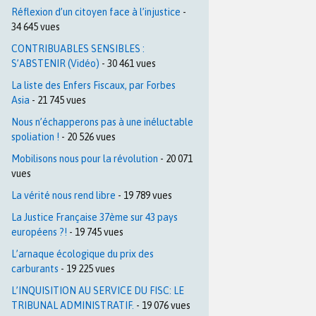
Réflexion d’un citoyen face à l’injustice
-
34 645 vues
CONTRIBUABLES SENSIBLES :
S’ABSTENIR (Vidéo)
- 30 461 vues
La liste des Enfers Fiscaux, par Forbes
Asia
- 21 745 vues
Nous n’échapperons pas à une inéluctable
spoliation !
- 20 526 vues
Mobilisons nous pour la révolution
- 20 071
vues
La vérité nous rend libre
- 19 789 vues
La Justice Française 37ème sur 43 pays
européens ?!
- 19 745 vues
L’arnaque écologique du prix des
carburants
- 19 225 vues
L’INQUISITION AU SERVICE DU FISC: LE
TRIBUNAL ADMINISTRATIF.
- 19 076 vues