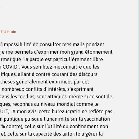
»
3 h 57 min
l’impossibilité de consulter mes mails pendant
s, je me permets d’exprimer mon grand étonnement
firmer que “la parole est particulièrement libre
du COVID”. Vous semblez méconnaître que les
ifiques, allant à contre courant des discours
s thèses généralement exprimées par ces
 nombreux conflits d’intérêts, s’exprimant
ans les médias, sont attaqués, même si ce sont de
fiques, reconnus au niveau mondial comme le
LT, . A mon avis, cette bureaucratie ne reflète pas
on publique puisque l’unanimité sur la vaccination
 % contre), celle sur l’utilité du confinement non
e), celle sur la capacité des autorité à gérer la