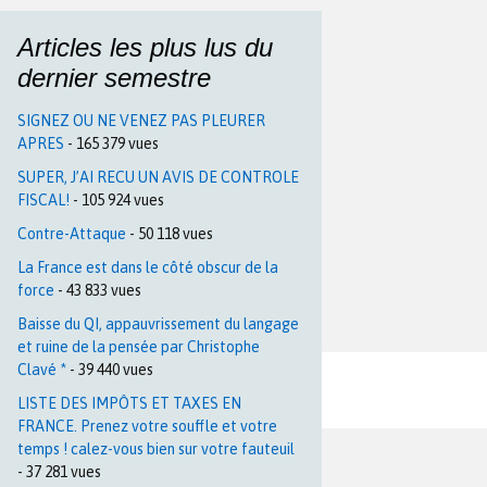
Articles les plus lus du
dernier semestre
SIGNEZ OU NE VENEZ PAS PLEURER
APRES
- 165 379 vues
SUPER, J’AI RECU UN AVIS DE CONTROLE
FISCAL!
- 105 924 vues
Contre-Attaque
- 50 118 vues
La France est dans le côté obscur de la
force
- 43 833 vues
Baisse du QI, appauvrissement du langage
et ruine de la pensée par Christophe
Clavé *
- 39 440 vues
LISTE DES IMPÔTS ET TAXES EN
FRANCE. Prenez votre souffle et votre
temps ! calez-vous bien sur votre fauteuil
- 37 281 vues