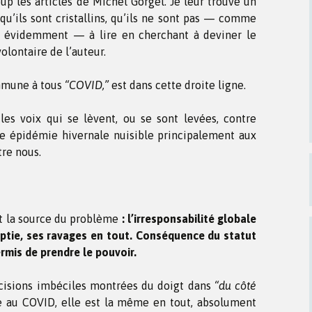
p les articles de Michel Gorgel. Je leur trouve un
 qu’ils sont cristallins, qu’ils ne sont pas — comme
ogs évidemment — à lire en cherchant à deviner le
olontaire de l’auteur.
ommune à tous
“COVID,”
est dans cette droite ligne.
 les voix qui se lèvent, ou se sont levées, contre
tte épidémie hivernale nuisible principalement aux
tre nous.
t la source du problème
: l’irresponsabilité globale
eptie, ses ravages en tout. Conséquence du statut
ermis de prendre le pouvoir.
écisions imbéciles montrées du doigt dans
“du côté
ue au COVID, elle est la même en tout, absolument