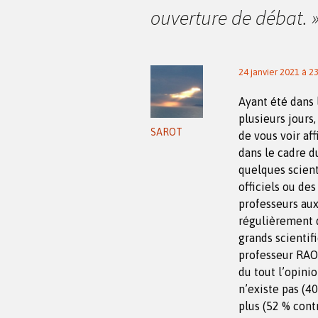
ouverture de débat.
articles
24 janvier 2021 à 2
Ayant été dans 
plusieurs jour
SAROT
de vous voir af
dans le cadre 
quelques scient
officiels ou de
professeurs aux
régulièrement d
grands scienti
professeur RAOU
du tout l’opini
n’existe pas (40
plus (52 % contr