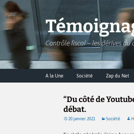
Aller
au
contenu
Témoignag
Contrôle fiscal – les dérives du 
A la Une
Société
Zap du Net
“Du côté de Youtube
débat.
20 janvier 2021
Société
H