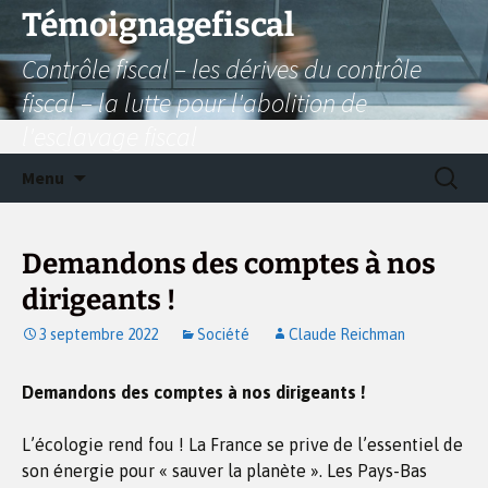
Aller
Témoignagefiscal
au
Contrôle fiscal – les dérives du contrôle
contenu
fiscal – la lutte pour l'abolition de
l'esclavage fiscal
Recherc
Menu
Demandons des comptes à nos
dirigeants !
3 septembre 2022
Société
Claude Reichman
Demandons des comptes à nos dirigeants !
L’écologie rend fou ! La France se prive de l’essentiel de
son énergie pour « sauver la planète ». Les Pays-Bas