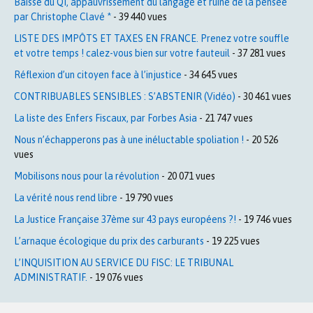
Baisse du QI, appauvrissement du langage et ruine de la pensée
par Christophe Clavé *
- 39 440 vues
LISTE DES IMPÔTS ET TAXES EN FRANCE. Prenez votre souffle
et votre temps ! calez-vous bien sur votre fauteuil
- 37 281 vues
Réflexion d’un citoyen face à l’injustice
- 34 645 vues
CONTRIBUABLES SENSIBLES : S’ABSTENIR (Vidéo)
- 30 461 vues
La liste des Enfers Fiscaux, par Forbes Asia
- 21 747 vues
Nous n’échapperons pas à une inéluctable spoliation !
- 20 526
vues
Mobilisons nous pour la révolution
- 20 071 vues
La vérité nous rend libre
- 19 790 vues
La Justice Française 37ème sur 43 pays européens ?!
- 19 746 vues
L’arnaque écologique du prix des carburants
- 19 225 vues
L’INQUISITION AU SERVICE DU FISC: LE TRIBUNAL
ADMINISTRATIF.
- 19 076 vues