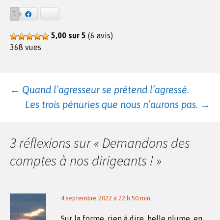
1
Facebook
Bluesky
5,00 sur 5
(6 avis)
368 vues
Navigation
←
Quand l’agresseur se prétend l’agressé.
Les trois pénuries que nous n’aurons pas.
→
des
3 réflexions sur «
Demandons des
articles
comptes à nos dirigeants !
»
4 septembre 2022 à 22 h 50 min
Sur la forme, rien à dire, belle plume, en