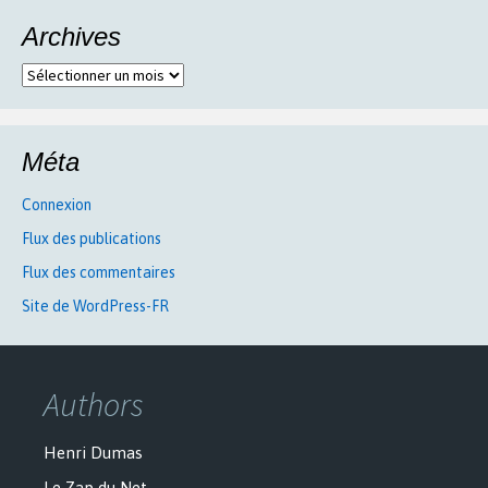
Archives
Archives
Méta
Connexion
Flux des publications
Flux des commentaires
Site de WordPress-FR
Authors
Henri Dumas
Le Zap du Net