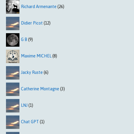
Richard Armenante
(26)
Didier Picot
(12)
G B
(9)
Maxime MICHEL
(8)
Jacky Ruste
(6)
Catherine Montagne
(3)
LNJ
(1)
Chat GPT
(1)