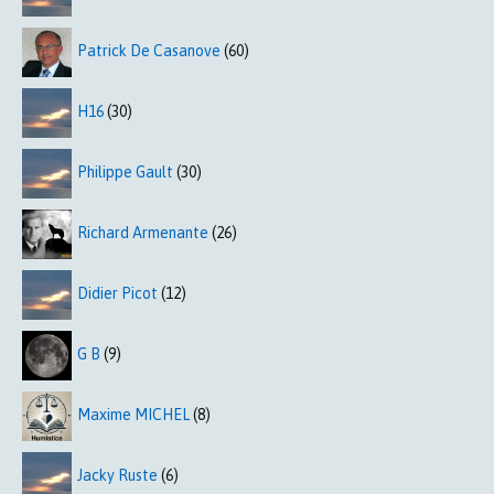
Patrick De Casanove
(60)
H16
(30)
Philippe Gault
(30)
Richard Armenante
(26)
Didier Picot
(12)
G B
(9)
Maxime MICHEL
(8)
Jacky Ruste
(6)