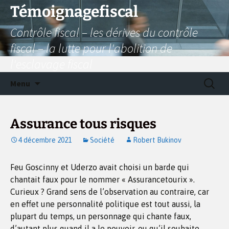
Aller
Témoignagefiscal
au
Contrôle fiscal – les dérives du contrôle
contenu
fiscal – la lutte pour l'abolition de
l'esclavage fiscal
Recherc
Menu
Assurance tous risques
4 décembre 2021
Société
Robert Bukinov
Feu Goscinny et Uderzo avait choisi un barde qui
chantait faux pour le nommer « Assurancetourix ».
Curieux ? Grand sens de l’observation au contraire, car
en effet une personnalité politique est tout aussi, la
plupart du temps, un personnage qui chante faux,
d’autant plus quand il a le pouvoir, ou qu’il souhaite