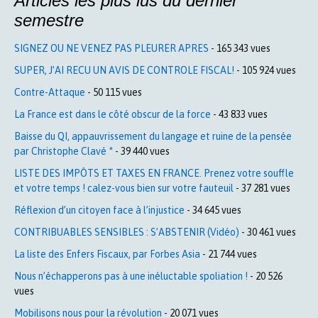
Articles les plus lus du dernier
semestre
SIGNEZ OU NE VENEZ PAS PLEURER APRES
- 165 343 vues
SUPER, J’AI RECU UN AVIS DE CONTROLE FISCAL!
- 105 924 vues
Contre-Attaque
- 50 115 vues
La France est dans le côté obscur de la force
- 43 833 vues
Baisse du QI, appauvrissement du langage et ruine de la pensée
par Christophe Clavé *
- 39 440 vues
LISTE DES IMPÔTS ET TAXES EN FRANCE. Prenez votre souffle
et votre temps ! calez-vous bien sur votre fauteuil
- 37 281 vues
Réflexion d’un citoyen face à l’injustice
- 34 645 vues
CONTRIBUABLES SENSIBLES : S’ABSTENIR (Vidéo)
- 30 461 vues
La liste des Enfers Fiscaux, par Forbes Asia
- 21 744 vues
Nous n’échapperons pas à une inéluctable spoliation !
- 20 526
vues
Mobilisons nous pour la révolution
- 20 071 vues