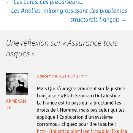
Navigation
←
Les curés, ces précurseurs…
Les Antilles, miroir grossissant des problèmes
des
structurels français
→
articles
Une réflexion sur «
Assurance tous
risques
»
5 décembre 2021 à 8 h 19 min
Mais Qui s’indigne vraiment sur la justice
française ? #EtatsGenerauxDeLaJustice
ARMENAN
La France est le pays qui a proclamé les
TE
droits de l’Homme, mais pas celui qui les
applique ! Explication d’un système
corrompu= cliquez pour lire la suite :
http://injustice.blog.free.fr/public/Explica