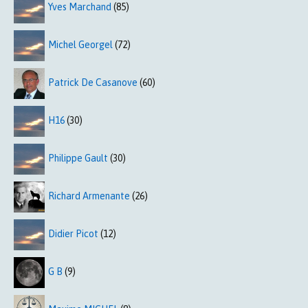
Yves Marchand
(85)
Michel Georgel
(72)
Patrick De Casanove
(60)
H16
(30)
Philippe Gault
(30)
Richard Armenante
(26)
Didier Picot
(12)
G B
(9)