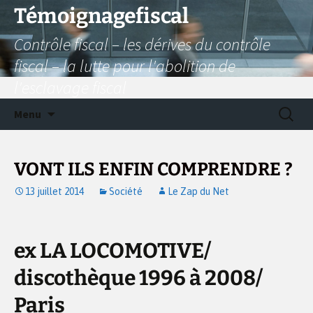
Aller
Témoignagefiscal
au
Contrôle fiscal – les dérives du contrôle
contenu
fiscal – la lutte pour l'abolition de
l'esclavage fiscal
Recherc
Menu
VONT ILS ENFIN COMPRENDRE ?
13 juillet 2014
Société
Le Zap du Net
ex LA LOCOMOTIVE/
discothèque 1996 à 2008/