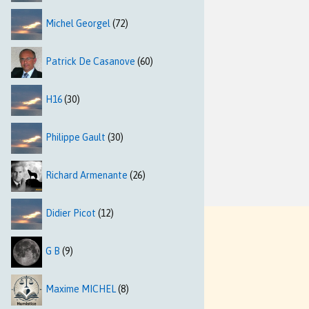
Michel Georgel
(72)
Patrick De Casanove
(60)
H16
(30)
Philippe Gault
(30)
Richard Armenante
(26)
Didier Picot
(12)
G B
(9)
Maxime MICHEL
(8)