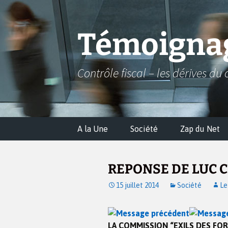
Aller
au
contenu
Témoignag
Contrôle fiscal – les dérives du 
A la Une
Société
Zap du Net
REPONSE DE LUC 
15 juillet 2014
Société
Le
LA COMMISSION “EXILS DES FOR