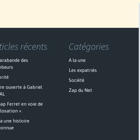
ticles récents
Catégories
sarabande des
A la une
mbeurs
Les expatriés
rité
Société
re ouverte à Gabriel
Zap du Net
AL
ap Ferret en voie de
losation ».
a une histoire
onnue