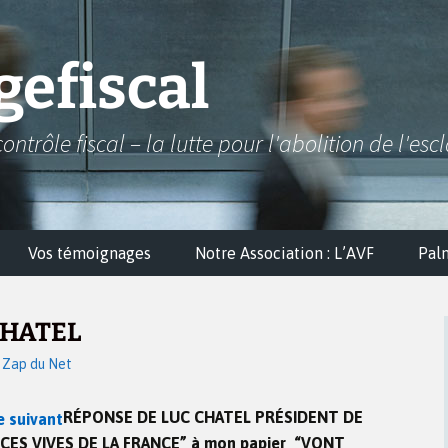
efiscal
contrôle fiscal – la lutte pour l'abolition de l'esc
Vos témoignages
Notre Association : L’AVF
Pal
CHATEL
 Zap du Net
RÉPONSE DE LUC CHATEL PRÉSIDENT DE
CES VIVES DE LA FRANCE” à mon papier “VONT