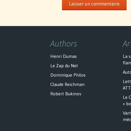
Authors
Ar
Henri Dumas
La 
fla
Le Zap du Net
Auto
Dominique Philos
Lett
Claude Reichman
ATT
Robert Bukinov
Le C
« bo
Vart
méc