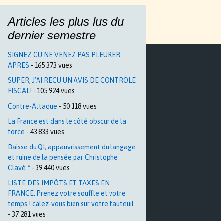
Articles les plus lus du
dernier semestre
SIGNEZ OU NE VENEZ PAS PLEURER
APRES
- 165 373 vues
SUPER, J’AI RECU UN AVIS DE CONTROLE
FISCAL!
- 105 924 vues
Contre-Attaque
- 50 118 vues
La France est dans le côté obscur de la
force
- 43 833 vues
Baisse du QI, appauvrissement du langage
et ruine de la pensée par Christophe
Clavé *
- 39 440 vues
LISTE DES IMPÔTS ET TAXES EN
FRANCE. Prenez votre souffle et votre
temps ! calez-vous bien sur votre fauteuil
- 37 281 vues