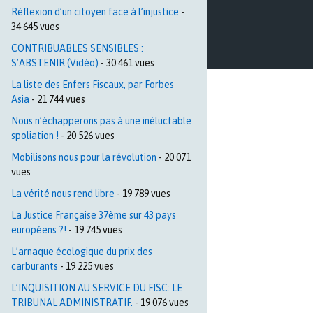
Réflexion d’un citoyen face à l’injustice
-
34 645 vues
CONTRIBUABLES SENSIBLES :
S’ABSTENIR (Vidéo)
- 30 461 vues
La liste des Enfers Fiscaux, par Forbes
Asia
- 21 744 vues
Nous n’échapperons pas à une inéluctable
spoliation !
- 20 526 vues
Mobilisons nous pour la révolution
- 20 071
vues
La vérité nous rend libre
- 19 789 vues
La Justice Française 37ème sur 43 pays
européens ?!
- 19 745 vues
L’arnaque écologique du prix des
carburants
- 19 225 vues
L’INQUISITION AU SERVICE DU FISC: LE
TRIBUNAL ADMINISTRATIF.
- 19 076 vues