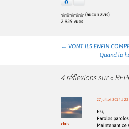
Facebook
Bluesky
(aucun avis)
2 939 vues
Navigation
←
VONT ILS ENFIN COMP
Quand la h
des
4 réflexions sur «
REP
articles
27 juillet 2014 à 23
Bsr,
Paroles paroles
chris
Maintenant ce s