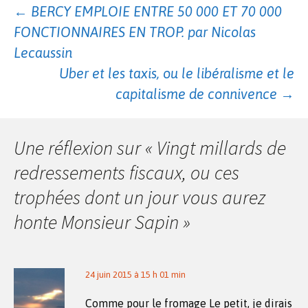
Navigation
←
BERCY EMPLOIE ENTRE 50 000 ET 70 000
FONCTIONNAIRES EN TROP. par Nicolas
des
Lecaussin
Uber et les taxis, ou le libéralisme et le
capitalisme de connivence
→
articles
Une réflexion sur «
Vingt millards de
redressements fiscaux, ou ces
trophées dont un jour vous aurez
honte Monsieur Sapin
»
24 juin 2015 à 15 h 01 min
Comme pour le fromage Le petit, je dirais