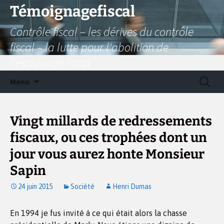
Aller
Témoignagefiscal
au
Contrôle fiscal – les dérives du contrôle
contenu
fiscal – la lutte pour l'abolition de
l'esclavage fiscal
Recherc
Menu
Vingt millards de redressements
fiscaux, ou ces trophées dont un
jour vous aurez honte Monsieur
Sapin
24 juin 2015
Société
Henri Dumas
En 1994 je fus invité à ce qui était alors la chasse