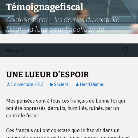
Aller
Témoignagefiscal
au
Contrôle fiscal – les dérives du contrôle
contenu
fiscal – la lutte pour l'abolition de
l'esclavage fiscal
Recherc
Menu
UNE LUEUR D’ESPOIR
5 novembre 2012
Société
Henri Dumas
Mes pensées vont à tous ces français de bonne foi qui
ont été oppressés, détruits, humiliés, ruinés, par un
contrôle fiscal.
Ces français qui ont constaté que le fisc vit dans un
monde de non droit où tout lui est permis, un monde où