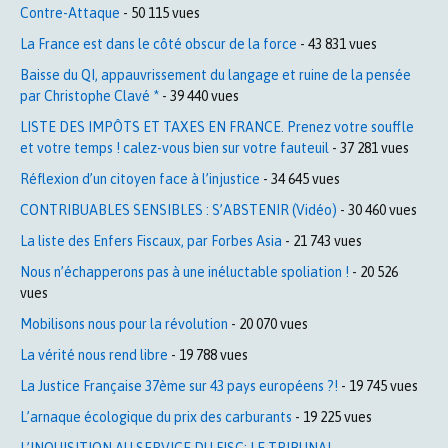
Contre-Attaque
- 50 115 vues
La France est dans le côté obscur de la force
- 43 831 vues
Baisse du QI, appauvrissement du langage et ruine de la pensée
par Christophe Clavé *
- 39 440 vues
LISTE DES IMPÔTS ET TAXES EN FRANCE. Prenez votre souffle
et votre temps ! calez-vous bien sur votre fauteuil
- 37 281 vues
Réflexion d’un citoyen face à l’injustice
- 34 645 vues
CONTRIBUABLES SENSIBLES : S’ABSTENIR (Vidéo)
- 30 460 vues
La liste des Enfers Fiscaux, par Forbes Asia
- 21 743 vues
Nous n’échapperons pas à une inéluctable spoliation !
- 20 526
vues
Mobilisons nous pour la révolution
- 20 070 vues
La vérité nous rend libre
- 19 788 vues
La Justice Française 37ème sur 43 pays européens ?!
- 19 745 vues
L’arnaque écologique du prix des carburants
- 19 225 vues
L’INQUISITION AU SERVICE DU FISC: LE TRIBUNAL