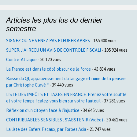
Articles les plus lus du dernier
semestre
SIGNEZ OU NE VENEZ PAS PLEURER APRES
- 165 400 vues
SUPER, J’AI RECU UN AVIS DE CONTROLE FISCAL!
- 105 924 vues
Contre-Attaque
- 50 120 vues
La France est dans le côté obscur de la force
- 43 834 vues
Baisse du QI, appauvrissement du langage et ruine de la pensée
par Christophe Clavé *
- 39 440 vues
LISTE DES IMPÔTS ET TAXES EN FRANCE. Prenez votre souffle
et votre temps ! calez-vous bien sur votre fauteuil
- 37 281 vues
Réflexion d’un citoyen face à l’injustice
- 34 645 vues
CONTRIBUABLES SENSIBLES : S’ABSTENIR (Vidéo)
- 30 461 vues
La liste des Enfers Fiscaux, par Forbes Asia
- 21 747 vues