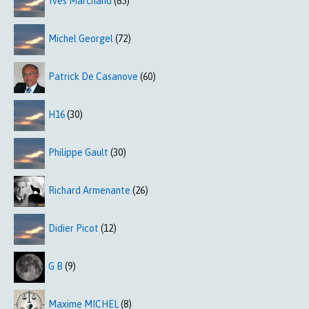
Yves Marchand
(85)
Michel Georgel
(72)
Patrick De Casanove
(60)
H16
(30)
Philippe Gault
(30)
Richard Armenante
(26)
Didier Picot
(12)
G B
(9)
Maxime MICHEL
(8)