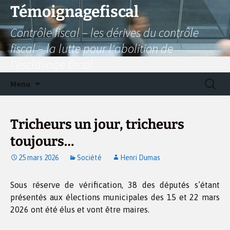
Aller
Témoignagefiscal
au
Contrôle fiscal – les dérives du contrôle
contenu
fiscal – la lutte pour l'abolition de
l'esclavage fiscal
Recherc
Menu
Tricheurs un jour, tricheurs
toujours…
25 mars 2026
Société
Henri Dumas
Sous réserve de vérification, 38 des députés s’étant
présentés aux élections municipales des 15 et 22 mars
2026 ont été élus et vont être maires.