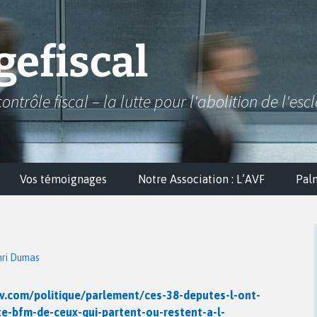
efiscal
contrôle fiscal – la lutte pour l'abolition de l'esc
Vos témoignages
Notre Association : L’AVF
Pal
ri Dumas
v.com/politique/parlement/ces-38-deputes-l-ont-
te-bfm-de-ceux-qui-partent-ou-restent-a-l-