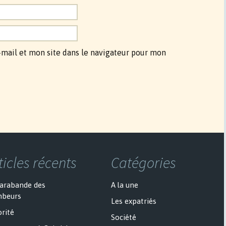
mail et mon site dans le navigateur pour mon
ticles récents
Catégories
sarabande des
A la une
mbeurs
Les expatriés
rité
Société