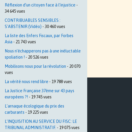
Réflexion d’un citoyen face à l’injustice
-
34 645 vues
CONTRIBUABLES SENSIBLES :
S’ABSTENIR (Vidéo)
- 30 460 vues
La liste des Enfers Fiscaux, par Forbes
Asia
- 21 743 vues
Nous n’échapperons pas à une inéluctable
spoliation !
- 20 526 vues
Mobilisons nous pour la révolution
- 20 070
vues
La vérité nous rend libre
- 19 788 vues
La Justice Française 37ème sur 43 pays
européens ?!
- 19 745 vues
L’arnaque écologique du prix des
carburants
- 19 225 vues
L’INQUISITION AU SERVICE DU FISC: LE
TRIBUNAL ADMINISTRATIF.
- 19 075 vues