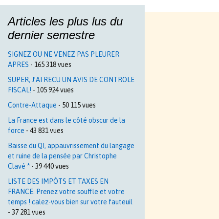
Articles les plus lus du
dernier semestre
SIGNEZ OU NE VENEZ PAS PLEURER
APRES
- 165 318 vues
SUPER, J’AI RECU UN AVIS DE CONTROLE
FISCAL!
- 105 924 vues
Contre-Attaque
- 50 115 vues
La France est dans le côté obscur de la
force
- 43 831 vues
Baisse du QI, appauvrissement du langage
et ruine de la pensée par Christophe
Clavé *
- 39 440 vues
LISTE DES IMPÔTS ET TAXES EN
FRANCE. Prenez votre souffle et votre
temps ! calez-vous bien sur votre fauteuil
- 37 281 vues