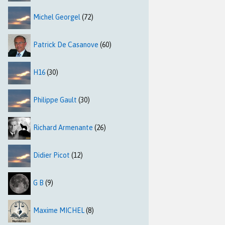
Michel Georgel
(72)
Patrick De Casanove
(60)
H16
(30)
Philippe Gault
(30)
Richard Armenante
(26)
Didier Picot
(12)
G B
(9)
Maxime MICHEL
(8)