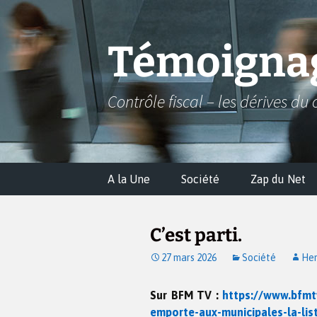
Aller
au
contenu
Témoignag
Contrôle fiscal – les dérives du 
A la Une
Société
Zap du Net
C’est parti.
27 mars 2026
Société
Hen
Sur BFM TV :
https://www.bfmt
emporte-aux-municipales-la-lis